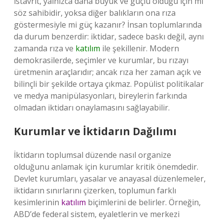
istavrit, yalnızca daha büyük ve güçlü olduğu için mi
söz sahibidir, yoksa diğer balıkların ona rıza
göstermesiyle mi güç kazanır? İnsan toplumlarında
da durum benzerdir: iktidar, sadece baskı değil, aynı
zamanda rıza ve
katılım
ile şekillenir. Modern
demokrasilerde, seçimler ve kurumlar, bu rızayı
üretmenin araçlarıdır; ancak rıza her zaman açık ve
bilinçli bir şekilde ortaya çıkmaz. Popülist politikalar
ve medya manipülasyonları, bireylerin farkında
olmadan iktidarı onaylamasını sağlayabilir.
Kurumlar ve İktidarın Dağılımı
İktidarın toplumsal düzende nasıl organize
olduğunu anlamak için kurumlar kritik önemdedir.
Devlet kurumları, yasalar ve anayasal düzenlemeler,
iktidarın sınırlarını çizerken, toplumun farklı
kesimlerinin
katılım
biçimlerini de belirler. Örneğin,
ABD’de federal sistem, eyaletlerin ve merkezi