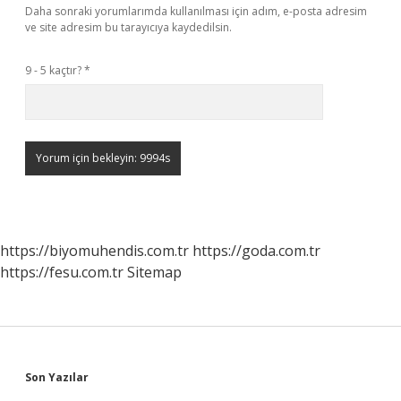
Daha sonraki yorumlarımda kullanılması için adım, e-posta adresim
ve site adresim bu tarayıcıya kaydedilsin.
9 - 5 kaçtır?
*
https://biyomuhendis.com.tr
https://goda.com.tr
https://fesu.com.tr
Sitemap
Sidebar
Son Yazılar