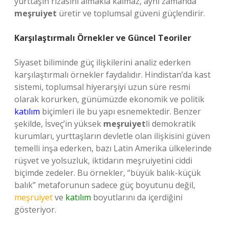
yurttaşın rızasını almakla kalmaz, aynı zamanda
meşruiyet
üretir ve toplumsal güveni güçlendirir.
Karşılaştırmalı Örnekler ve Güncel Teoriler
Siyaset biliminde güç ilişkilerini analiz ederken
karşılaştırmalı örnekler faydalıdır. Hindistan’da kast
sistemi, toplumsal hiyerarşiyi uzun süre resmi
olarak korurken, günümüzde ekonomik ve politik
katılım
biçimleri ile bu yapı esnemektedir. Benzer
şekilde, İsveç’in yüksek
meşruiyet
li demokratik
kurumları, yurttaşların devletle olan ilişkisini güven
temelli inşa ederken, bazı Latin Amerika ülkelerinde
rüşvet ve yolsuzluk, iktidarın meşruiyetini ciddi
biçimde zedeler. Bu örnekler, “büyük balık-küçük
balık” metaforunun sadece güç boyutunu değil,
meşruiyet
ve
katılım
boyutlarını da içerdiğini
gösteriyor.