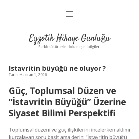
menüyü
Anasayfa
aç
Gizlilik Politikası
Egzotik Hikaye Günlüğü
Yasal Uyarı
Farklı kültürlerle dolu neşeli bilgiler!
Hakkımızda
Istavritin büyüğü ne oluyor ?
Tarih: Haziran 1, 2026
Güç, Toplumsal Düzen ve
“İstavritin Büyüğü” Üzerine
Siyaset Bilimi Perspektifi
Toplumsal düzeni ve güç ilişkilerini incelerken aklımı
kurcalayan soru basit ama derin: “İstavritin büyüğü