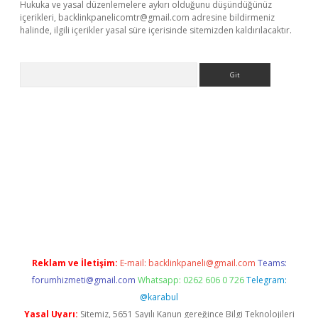
Hukuka ve yasal düzenlemelere aykırı olduğunu düşündüğünüz
içerikleri,
backlinkpanelicomtr@gmail.com
adresine bildirmeniz
halinde, ilgili içerikler yasal süre içerisinde sitemizden kaldırılacaktır.
Arama
 opera bet güncel giriş
Reklam ve İletişim:
E-mail:
backlinkpaneli@gmail.com
Teams:
forumhizmeti@gmail.com
Whatsapp: 0262 606 0 726
Telegram:
@karabul
Yasal Uyarı:
Sitemiz, 5651 Sayılı Kanun gereğince Bilgi Teknolojileri