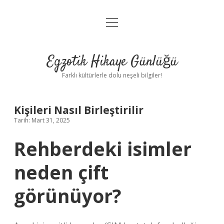
menüyü
Anasayfa
aç
Gizlilik Politikası
Egzotik Hikaye Günlüğü
Yasal Uyarı
Farklı kültürlerle dolu neşeli bilgiler!
Hakkımızda
Kişileri Nasıl Birleştirilir
Tarih: Mart 31, 2025
Rehberdeki isimler
neden çift
görünüyor?