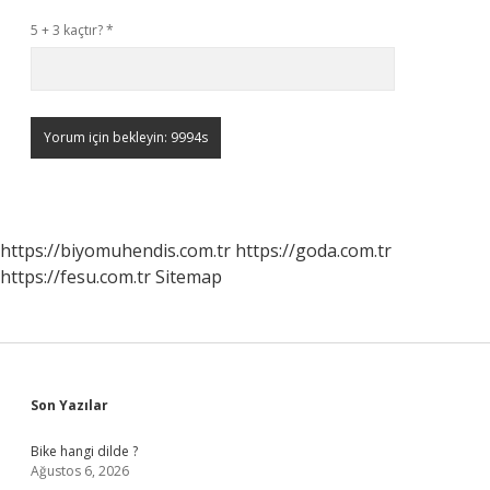
5 + 3 kaçtır?
*
https://biyomuhendis.com.tr
https://goda.com.tr
https://fesu.com.tr
Sitemap
Sidebar
Son Yazılar
Bike hangi dilde ?
Ağustos 6, 2026