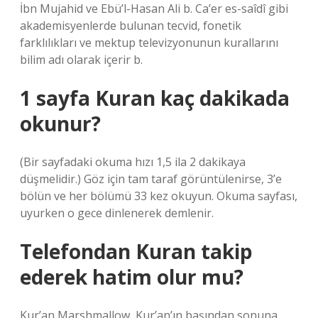
İbn Mujahid ve Ebü’l-Hasan Ali b. Ca’er es-saîdî gibi
akademisyenlerde bulunan tecvid, fonetik
farklılıkları ve mektup televizyonunun kurallarını
bilim adı olarak içerir b.
1 sayfa Kuran kaç dakikada
okunur?
(Bir sayfadaki okuma hızı 1,5 ila 2 dakikaya
düşmelidir.) Göz için tam taraf görüntülenirse, 3’e
bölün ve her bölümü 33 kez okuyun. Okuma sayfası,
uyurken o gece dinlenerek demlenir.
Telefondan Kuran takip
ederek hatim olur mu?
Kur’an Marshmallow, Kur’an’ın başından sonuna