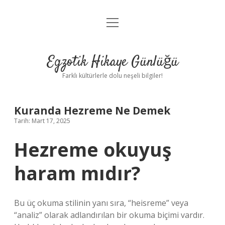
menüyü
Anasayfa
aç
Gizlilik Politikası
Egzotik Hikaye Günlüğü
Yasal Uyarı
Farklı kültürlerle dolu neşeli bilgiler!
Hakkımızda
Kuranda Hezreme Ne Demek
Tarih: Mart 17, 2025
Hezreme okuyuş
haram mıdır?
Bu üç okuma stilinin yanı sıra, “heisreme” veya
“analiz” olarak adlandırılan bir okuma biçimi vardır.