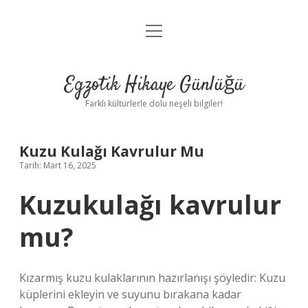
menüyü
Anasayfa
aç
Gizlilik Politikası
Egzotik Hikaye Günlüğü
Yasal Uyarı
Farklı kültürlerle dolu neşeli bilgiler!
Hakkımızda
Kuzu Kulağı Kavrulur Mu
Tarih: Mart 16, 2025
Kuzukulağı kavrulur
mu?
Kızarmış kuzu kulaklarının hazırlanışı şöyledir: Kuzu
küplerini ekleyin ve suyunu bırakana kadar