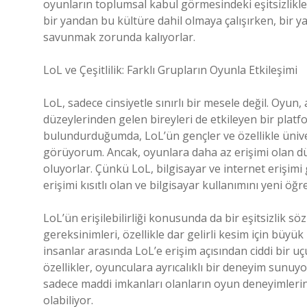
oyunların toplumsal kabul görmesindeki eşitsizlikle
bir yandan bu kültüre dahil olmaya çalışırken, bir y
savunmak zorunda kalıyorlar.
LoL ve Çeşitlilik: Farklı Grupların Oyunla Etkileşimi
LoL, sadece cinsiyetle sınırlı bir mesele değil. Oyun
düzeylerinden gelen bireyleri de etkileyen bir plat
bulundurduğumda, LoL’ün gençler ve özellikle üniv
görüyorum. Ancak, oyunlara daha az erişimi olan düş
oluyorlar. Çünkü LoL, bilgisayar ve internet erişimi
erişimi kısıtlı olan ve bilgisayar kullanımını yeni 
LoL’ün erişilebilirliği konusunda da bir eşitsizlik s
gereksinimleri, özellikle dar gelirli kesim için büyük
insanlar arasında LoL’e erişim açısından ciddi bir uçu
özellikler, oyunculara ayrıcalıklı bir deneyim sunuyor
sadece maddi imkanları olanların oyun deneyimlerini
olabiliyor.