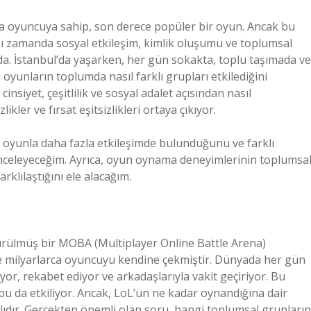
a oyuncuya sahip, son derece popüler bir oyun. Ancak bu
ynı zamanda sosyal etkileşim, kimlik oluşumu ve toplumsal
da. İstanbul’da yaşarken, her gün sokakta, toplu taşımada ve
oyunların toplumda nasıl farklı grupları etkilediğini
nsiyet, çeşitlilik ve sosyal adalet açısından nasıl
kler ve fırsat eşitsizlikleri ortaya çıkıyor.
u oyunla daha fazla etkileşimde bulunduğunu ve farklı
nceleyeceğim. Ayrıca, oyun oynama deneyimlerinin toplumsa
arklılaştığını ele alacağım.
ürülmüş bir MOBA (Multiplayer Online Battle Arena)
 milyarlarca oyuncuyu kendine çekmiştir. Dünyada her gün
or, rekabet ediyor ve arkadaşlarıyla vakit geçiriyor. Bu
bu da etkiliyor. Ancak, LoL’ün ne kadar oynandığına dair
nırlıdır. Gerçekten önemli olan soru, hangi toplumsal grupların