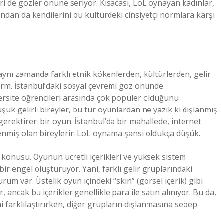
ri de gözler önüne seriyor. Kısacası, LoL oynayan kadınlar,
andan da kendilerini bu kültürdeki cinsiyetçi normlara karşı
, aynı zamanda farklı etnik kökenlerden, kültürlerden, gelir
form. İstanbul’daki sosyal çevremi göz önünde
ersite öğrencileri arasında çok popüler olduğunu
ük gelirli bireyler, bu tür oyunlardan ne yazık ki dışlanmış
 gerektiren bir oyun. İstanbul’da bir mahallede, internet
öğrenmiş olan bireylerin LoL oynama şansı oldukça düşük.
öz konusu. Oyunun ücretli içerikleri ve yüksek sistem
 bir engel oluşturuyor. Yani, farklı gelir gruplarındaki
rum var. Üstelik oyun içindeki “skin” (görsel içerik) gibi
, ancak bu içerikler genellikle para ile satın alınıyor. Bu da,
 farklılaştırırken, diğer grupların dışlanmasına sebep