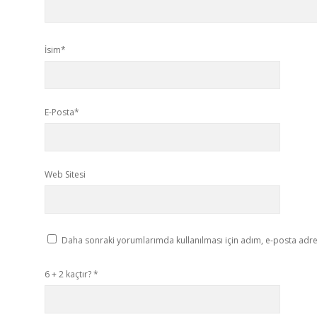
İsim*
E-Posta*
Web Sitesi
Daha sonraki yorumlarımda kullanılması için adım, e-posta adres
6 + 2 kaçtır?
*