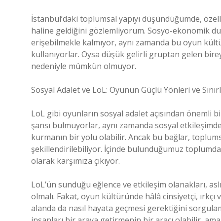
İstanbul’daki toplumsal yapıyı düşündüğümde, özell
haline geldiğini gözlemliyorum. Sosyo-ekonomik duru
erişebilmekle kalmıyor, aynı zamanda bu oyun kültü
kullanıyorlar. Oysa düşük gelirli gruptan gelen bire
nedeniyle mümkün olmuyor.
Sosyal Adalet ve LoL: Oyunun Güçlü Yönleri ve Sınır
LoL gibi oyunların sosyal adalet açısından önemli 
şansı bulmuyorlar, aynı zamanda sosyal etkileşimde 
kurmanın bir yolu olabilir. Ancak bu bağlar, toplumsal
şekillendirilebiliyor. İçinde bulunduğumuz toplumda, d
olarak karşımıza çıkıyor.
LoL’ün sunduğu eğlence ve etkileşim olanakları, aslı
olmalı. Fakat, oyun kültüründe hâlâ cinsiyetçi, ırkçı 
alanda da nasıl hayata geçmesi gerektiğini sorgul
insanları bir araya getirmenin bir aracı olabilir, ama