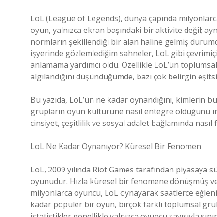
LoL (League of Legends), dünya çapında milyonlarc
oyun, yalnızca ekran başındaki bir aktivite değil; a
normların şekillendiği bir alan haline gelmiş durum
işyerinde gözlemlediğim sahneler, LoL gibi çevrimiçi 
anlamama yardımcı oldu. Özellikle LoL’ün toplumsal ci
algılandığını düşündüğümde, bazı çok belirgin eşitsizli
Bu yazıda, LoL’ün ne kadar oynandığını, kimlerin b
grupların oyun kültürüne nasıl entegre olduğunu i
cinsiyet, çeşitlilik ve sosyal adalet bağlamında nasıl f
LoL Ne Kadar Oynanıyor? Küresel Bir Fenomen
LoL, 2009 yılında Riot Games tarafından piyasaya s
oyunudur. Hızla küresel bir fenomene dönüşmüş ve
milyonlarca oyuncu, LoL oynayarak saatlerce eğleniy
kadar popüler bir oyun, birçok farklı toplumsal gru
istatistikler genellikle yalnızca oyuncu sayısıyla sı