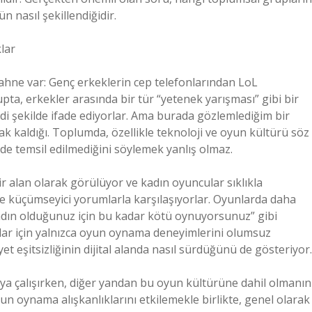
 nasıl şekillendiğidir.
lar
ahne var: Genç erkeklerin cep telefonlarından LoL
pta, erkekler arasında bir tür “yetenek yarışması” gibi bir
ddi şekilde ifade ediyorlar. Ama burada gözlemlediğim bir
k kaldığı. Toplumda, özellikle teknoloji ve oyun kültürü söz
de temsil edilmediğini söylemek yanlış olmaz.
bir alan olarak görülüyor ve kadın oyuncular sıklıkla
i ve küçümseyici yorumlarla karşılaşıyorlar. Oyunlarda daha
adın olduğunuz için bu kadar kötü oynuyorsunuz” gibi
lar için yalnızca oyun oynama deneyimlerini olumsuz
t eşitsizliğinin dijital alanda nasıl sürdüğünü de gösteriyor.
ya çalışırken, diğer yandan bu oyun kültürüne dahil olmanın
un oynama alışkanlıklarını etkilemekle birlikte, genel olarak