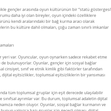
ikle gençler arasında oyun kültürünün bir “statü göstergesi
mu daha iyi olan bireyler, oyun içindeki özelliklere
rünü kendi aralarındaki bir bağ kurma aracı olarak
ylerin bu kültüre dahil olmaları, çoğu zaman sınırlı imkanlar
lamaları
bir yeri var. Oyuncular, oyun oynarken sadece rekabet etme
de bulunuyorlar. Oyunlar, gençler için sosyal bağlar
 cinsiyet, sınıf ve etnik kimlik gibi faktörler tarafından
ijital eşitsizlikler, toplumsal eşitsizliklerin bir yansıması
nda tüm toplumsal gruplar için eşit derecede ulaşılabilir
ve sınıfsal ayrımlar var. Bu durum, toplumsal adaletin dijital
amamıza neden oluyor. Oyunlar, sosyal bağlar kurmanın ve
 bunun yalnızca bazı gruplar için geçerli olması, dijital