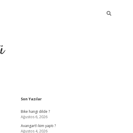
ü
Sidebar
Son Yazılar
grand ope
Bike hangi dilde ?
Ağustos 6, 2026
Avangart’ı kim yaptı ?
Ağustos 4, 2026