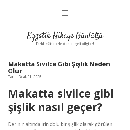
menüyü
Anasayfa
aç
Gizlilik Politikası
Egzotik Hikaye Günlüğü
Yasal Uyarı
Farklı kültürlerle dolu neşeli bilgiler!
Hakkımızda
Makatta Sivilce Gibi Şişlik Neden
Olur
Tarih: Ocak 21, 2025
Makatta sivilce gibi
şişlik nasıl geçer?
Derinin altında irin dolu bir şişlik olarak görülen