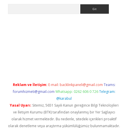
Arama
a bet güncel giriş
Reklam ve İletişim:
E-mail:
backlinkpaneli@gmail.com
Teams:
forumhizmeti@gmail.com
Whatsapp: 0262 606 0 726
Telegram:
@karabul
Yasal Uyarı:
Sitemiz, 5651 Sayılı Kanun gereğince Bilgi Teknolojileri
ve İletişim Kurumu (BTK) tarafından onaylanmış bir Yer Sağlayıcı
olarak hizmet vermektedir. Bu nedenle, sitedeki içerikleri proaktif
olarak denetleme veya araştırma yükümlülüğümüz bulunmamaktadır.