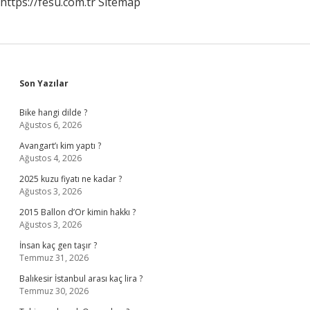
https://fesu.com.tr
Sitemap
Sidebar
Son Yazılar
Bike hangi dilde ?
Ağustos 6, 2026
Avangart’ı kim yaptı ?
Ağustos 4, 2026
2025 kuzu fiyatı ne kadar ?
Ağustos 3, 2026
2015 Ballon d’Or kimin hakkı ?
Ağustos 3, 2026
İnsan kaç gen taşır ?
Temmuz 31, 2026
Balıkesir İstanbul arası kaç lira ?
Temmuz 30, 2026