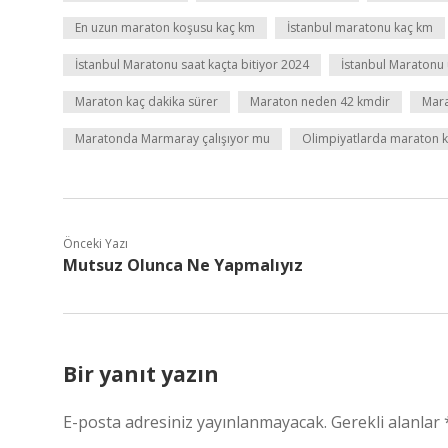
En uzun maraton koşusu kaç km
İstanbul maratonu kaç km
İstanbul Maratonu saat kaçta bitiyor 2024
İstanbul Maratonu 
Maraton kaç dakika sürer
Maraton neden 42 kmdir
Mara
Maratonda Marmaray çalışıyor mu
Olimpiyatlarda maraton 
Önceki Yazı
Mutsuz Olunca Ne Yapmalıyız
Bir yanıt yazın
E-posta adresiniz yayınlanmayacak.
Gerekli alanlar