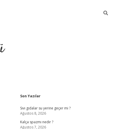
ü
Sidebar
Son Yazılar
grand opera 
Sıvı gıdalar su yerine geçer mi ?
Ağustos 8, 2026
Kalça spazmı nedir ?
Ağustos 7, 2026