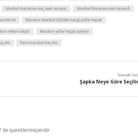
İstanbul maratonu kaç saat sürüyor
İstanbul Maratonu kim kazandı
ücretli mi
Maraton İstanbul 2024de hangi yollar kapalı
ton rekoru kaçtır
Maraton yollar kaçta açılıyor
kaç km
Paris maraton kaç km
Sonraki Yaz
Şapka Neye Göre Seçili
*
ile işaretlenmişlerdir