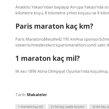
Anadolu Yakası’ndan başlayıp Avrupa Yakası’nda so
kilometre koşu, 8 kilometre şirket koşusu ve 8 kilom
Paris maraton kaç km?
Paris MaratonuMesafe42.195 kmAna sponsorSchneide
sitelerischneiderelectricparismarathon.com5 satır 
1 maraton kaç mil?
İlk kez 1896 Atina Olimpiyat Oyunları’nda koşulmuş v
Tarih:
Makaleler
1 maraton kaç mil
21 km kaç saatte koşulur
42 km kaç s