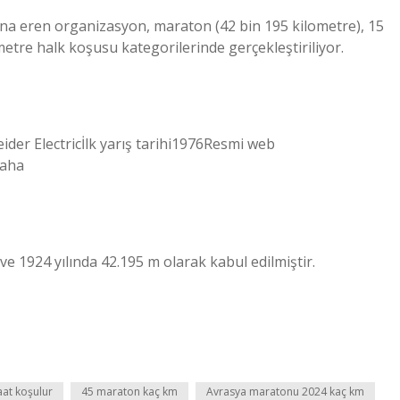
na eren organizasyon, maraton (42 bin 195 kilometre), 15
etre halk koşusu kategorilerinde gerçekleştiriliyor.
r Electricİlk yarış tarihi1976Resmi web
daha
e 1924 yılında 42.195 m olarak kabul edilmiştir.
aat koşulur
45 maraton kaç km
Avrasya maratonu 2024 kaç km