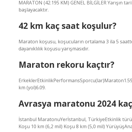
MARATON (42.195 KM) GENEL BİLGİLER Yarışın tarihi
başlayacaktır.
42 km kaç saat koşulur?
Maraton koşusu, koşucuların ortalama 3 ila 5 saatt
dayanıklılık koşusu yarışmasıdır.
Maraton rekoru kaçtır?
ErkeklerEtkinlikPerformansSporcu(lar)Maraton1.59
km (yol)6.09.
Avrasya maratonu 2024 ka
İstanbul MaratonuYerİstanbul, TürkiyeEtkinlik tü
Koşu 10 km (6,2 mil) Koşu 8 km (5,0 mil) YürüyüşA