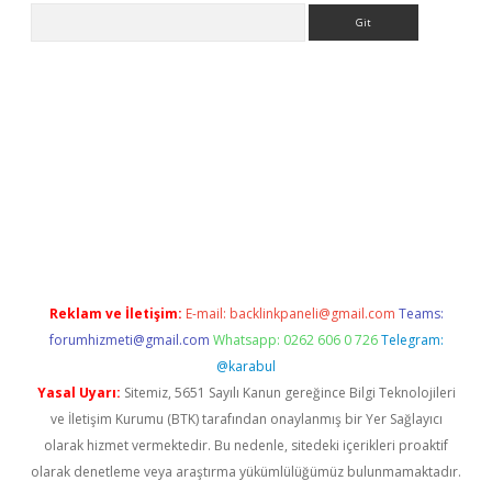
Arama
era bet güncel giriş
Reklam ve İletişim:
E-mail:
backlinkpaneli@gmail.com
Teams:
forumhizmeti@gmail.com
Whatsapp: 0262 606 0 726
Telegram:
@karabul
Yasal Uyarı:
Sitemiz, 5651 Sayılı Kanun gereğince Bilgi Teknolojileri
ve İletişim Kurumu (BTK) tarafından onaylanmış bir Yer Sağlayıcı
olarak hizmet vermektedir. Bu nedenle, sitedeki içerikleri proaktif
olarak denetleme veya araştırma yükümlülüğümüz bulunmamaktadır.