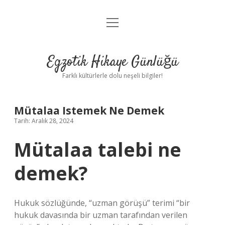
menüyü
Anasayfa
aç
Gizlilik Politikası
Egzotik Hikaye Günlüğü
Yasal Uyarı
Farklı kültürlerle dolu neşeli bilgiler!
Hakkımızda
Mütalaa Istemek Ne Demek
Tarih: Aralık 28, 2024
Mütalaa talebi ne
demek?
Hukuk sözlüğünde, “uzman görüşü” terimi “bir
hukuk davasında bir uzman tarafından verilen