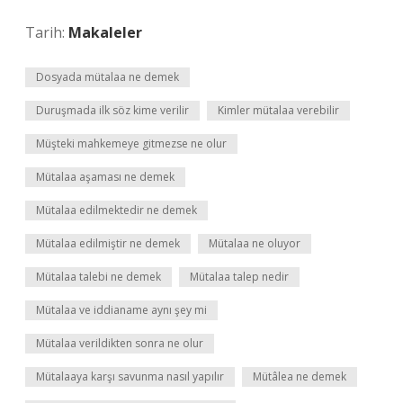
Tarih:
Makaleler
Dosyada mütalaa ne demek
Duruşmada ilk söz kime verilir
Kimler mütalaa verebilir
Müşteki mahkemeye gitmezse ne olur
Mütalaa aşaması ne demek
Mütalaa edilmektedir ne demek
Mütalaa edilmiştir ne demek
Mütalaa ne oluyor
Mütalaa talebi ne demek
Mütalaa talep nedir
Mütalaa ve iddianame aynı şey mi
Mütalaa verildikten sonra ne olur
Mütalaaya karşı savunma nasıl yapılır
Mütâlea ne demek