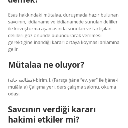
Esas hakkındaki mütalaa, duruşmada hazır bulunan
savcının, iddianame ve iddianamede sunulan deliller
ile kovuşturma aşamasında sunulan ve tartışılan
delilleri göz önünde bulundurarak verilmesi
gerektiğine inandığı kararı ortaya koyması anlamına
gelir.
Mütalaa ne oluyor?
(ﻣﻄﺎﻟﻌﻪ ﺧﺎﻧﻪ)-birim. I. (Farsça ḫāne “ev, yer” ile ḫāne-i
muṭālaʿa) Çalışma yeri, ders çalışma salonu, okuma
odası.
Savcının verdiği kararı
hakimi etkiler mi?