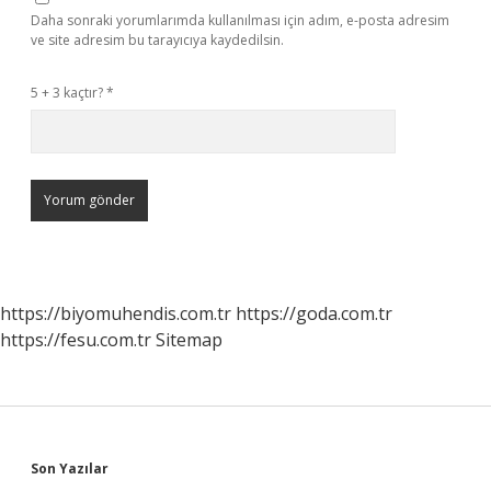
Daha sonraki yorumlarımda kullanılması için adım, e-posta adresim
ve site adresim bu tarayıcıya kaydedilsin.
5 + 3 kaçtır?
*
https://biyomuhendis.com.tr
https://goda.com.tr
https://fesu.com.tr
Sitemap
Sidebar
Son Yazılar