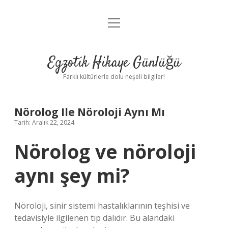
menüyü
Anasayfa
aç
Gizlilik Politikası
Egzotik Hikaye Günlüğü
Yasal Uyarı
Farklı kültürlerle dolu neşeli bilgiler!
Hakkımızda
Nörolog Ile Nöroloji Aynı Mı
Tarih: Aralık 22, 2024
Nörolog ve nöroloji
aynı şey mi?
Nöroloji, sinir sistemi hastalıklarının teşhisi ve
tedavisiyle ilgilenen tıp dalıdır. Bu alandaki