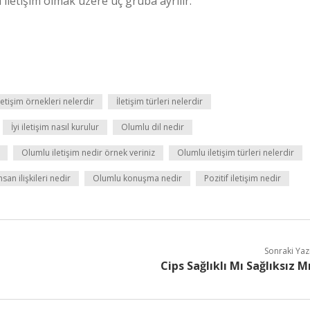
el iletişim olmak üzere üç gruba ayrılır.
letişim örnekleri nelerdir
İletişim türleri nelerdir
İyi iletişim nasıl kurulur
Olumlu dil nedir
Olumlu iletişim nedir örnek veriniz
Olumlu iletişim türleri nelerdir
san ilişkileri nedir
Olumlu konuşma nedir
Pozitif iletişim nedir
Sonraki Yaz
Cips Sağlıklı Mı Sağlıksız M