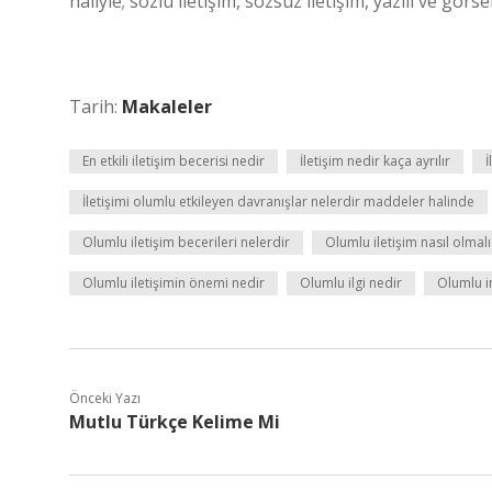
haliyle; sözlü iletişim, sözsüz iletişim, yazılı ve görs
Tarih:
Makaleler
En etkili iletişim becerisi nedir
İletişim nedir kaça ayrılır
İ
İletişimi olumlu etkileyen davranışlar nelerdir maddeler halinde
Olumlu iletişim becerileri nelerdir
Olumlu iletişim nasıl olmalı
Olumlu iletişimin önemi nedir
Olumlu ilgi nedir
Olumlu in
Önceki Yazı
Mutlu Türkçe Kelime Mi