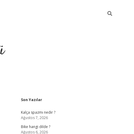
ü
Sidebar
Son Yazılar
grand opera 
Kalça spazmı nedir ?
Ağustos 7, 2026
Bike hangi dilde ?
Ağustos 6, 2026