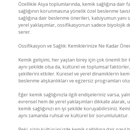
Özellikle Asya toplumlarında, kemik sağlığına dair f
sağlığının korunmasına yönelik özel beslenme tavsiye
sağlığına dair beslenme önerileri, kalsiyumun yanı sır
yerel yaklaşımlar, ossifikasyonun sadece biyolojik 
serer.
Ossifikasyon ve Sağlık: Kemiklerinize Ne Kadar Ön
Kemik gelişimi, her yaştan birey için çok önemli bir
aynı şekilde olsa da, kültürel ve toplumsal faktörl
şekillerini etkiler. Küresel ve yerel dinamiklerin kemi
beslenme alışkanlıkları ve egzersiz programları olu
Eğer kemik sağlığınızla ilgili endişeleriniz varsa, ya
evrensel hem de yerel yaklaşımları dikkate alarak, 
kemik sağlığınızı en iyi şekilde koruyabilirsiniz. Kemik
aynı zamanda ruhsal ve kültürel bir sorumluluktur.
Peki, sizin kültürünüzde kemik sağlığına dair nasıl b