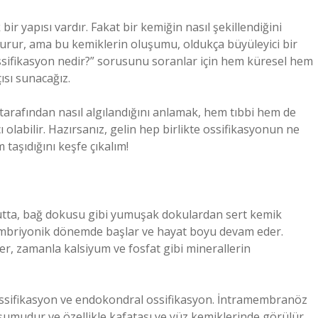
yapısı vardır. Fakat bir kemiğin nasıl şekillendiğini
urur, ama bu kemiklerin oluşumu, oldukça büyüleyici bir
“Ossifikasyon nedir?” sorusunu soranlar için hem küresel hem
ısı sunacağız.
 tarafından nasıl algılandığını anlamak, hem tıbbi hem de
 olabilir. Hazırsanız, gelin hep birlikte ossifikasyonun ne
taşıdığını keşfe çıkalım!
cutta, bağ dokusu gibi yumuşak dokulardan sert kemik
embriyonik dönemde başlar ve hayat boyu devam eder.
r, zamanla kalsiyum ve fosfat gibi minerallerin
 ossifikasyon ve endokondral ossifikasyon. İntramembranöz
mudur ve özellikle kafatası ve yüz kemiklerinde görülür.