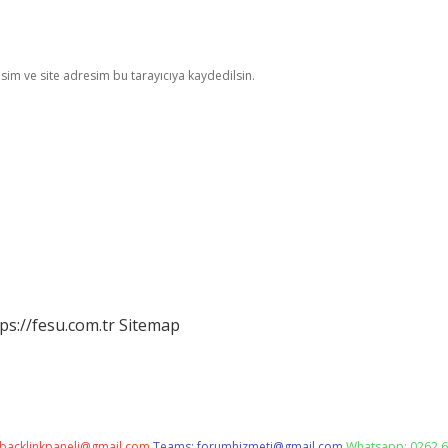
im ve site adresim bu tarayıcıya kaydedilsin.
ps://fesu.com.tr
Sitemap
backlinkpaneli@gmail.com
Teams:
forumhizmeti@gmail.com
Whatsapp: 0262 6