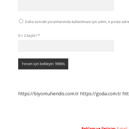
Daha sonraki yorumlarımda kullanılması için adım, e-posta adres
6 + 2 kaçtır?
*
https://biyomuhendis.com.tr
https://goda.com.tr
htt
Reklam ve İletişim:
E-mail: