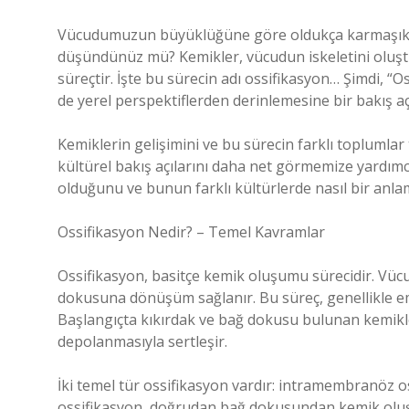
Vücudumuzun büyüklüğüne göre oldukça karmaşık bir 
düşündünüz mü? Kemikler, vücudun iskeletini oluşt
süreçtir. İşte bu sürecin adı ossifikasyon… Şimdi, 
de yerel perspektiflerden derinlemesine bir bakış aç
Kemiklerin gelişimini ve bu sürecin farklı toplumlar
kültürel bakış açılarını daha net görmemize yardımcı
olduğunu ve bunun farklı kültürlerde nasıl bir anlam 
Ossifikasyon Nedir? – Temel Kavramlar
Ossifikasyon, basitçe kemik oluşumu sürecidir. Vü
dokusuna dönüşüm sağlanır. Bu süreç, genellikle 
Başlangıçta kıkırdak ve bağ dokusu bulunan kemikle
depolanmasıyla sertleşir.
İki temel tür ossifikasyon vardır: intramembranöz
ossifikasyon, doğrudan bağ dokusundan kemik oluşu