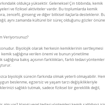
arkındalık oldukça yüksektir. Geleneksel Çin tıbbında, kemik
leri ve fiziksel aktiviteler vardır. Bu toplumlarda kemik
a, zencefil, ginseng ve diğer bitkisel ilaçlarla desteklenir. B
değil, aynı zamanda kültürel bir süreç olduğunu gözler önüne
em Veriyorsunuz?
 konudur. Biyolojik olarak herkesin kemiklerinin sertleşmesi
er, kemik sağlığına verilen önemi ve bunun yönetilme
k sağlığına bakış açısının farklılıkları, farklı tedavi yöntemleri
şturur.
lnızca biyolojik sürecin farkında olmak yeterli olmayabilir. He
uygun beslenme, egzersiz ve yaşam tarzı değişiklikleriyle
lerinizi sağlıklı tutmak, sadece fiziksel bir gereklilik değil,
ir algı var? Hangi yerel tedavi yöntemleri kemik sağlığınız içi