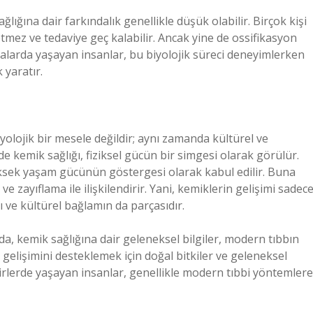
lığına dair farkındalık genellikle düşük olabilir. Birçok kişi
etmez ve tedaviye geç kalabilir. Ancak yine de ossifikasyon
rafyalarda yaşayan insanlar, bu biyolojik süreci deneyimlerken
 yaratır.
yolojik bir mesele değildir; aynı zamanda kültürel ve
e kemik sağlığı, fiziksel gücün bir simgesi olarak görülür.
yüksek yaşam gücünün göstergesi olarak kabul edilir. Buna
ve zayıflama ile ilişkilendirir. Yani, kemiklerin gelişimi sadec
ı ve kültürel bağlamın da parçasıdır.
da, kemik sağlığına dair geleneksel bilgiler, modern tıbbın
 gelişimini desteklemek için doğal bitkiler ve geleneksel
hirlerde yaşayan insanlar, genellikle modern tıbbi yöntemlere