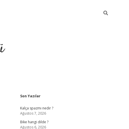
ü
Sidebar
Son Yazılar
grand opera bet güncel giri
Kalça spazmı nedir ?
Ağustos 7, 2026
Bike hangi dilde ?
Ağustos 6, 2026