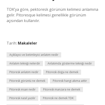
TDK’ya göre, pektoresk görünüm kelimesi anlamına
gelir. Pitoresque kelimesi genellikle görünüm
açısından kullanılır.
Tarih:
Makaleler
Açıklayıcı ve betimleyici anlatım nedir
Anlatım tekniği nelerdir
Anlatımda gösterme tekniği nedir
Pitoresk anlatım nedir
Pitoresk doğa ne demek
Pitoresk görüntü ne demek
Pitoresk hangi akıma aittir
Pitoresk insan nedir
Pitoresk manzara ne demek
Pitoresk nasıl yazılır
Pitoresk ne demek TDK