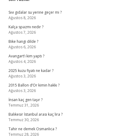
Sidebar
Sıvı gıdalar su yerine geçer mi ?
Ağustos 8, 2026
Kalça spazmı nedir ?
Ağustos 7, 2026
Bike hangi dilde ?
Ağustos 6, 2026
Avangart’ı kim yaptı ?
Ağustos 4, 2026
2025 kuzu fiyatı ne kadar ?
Ağustos 3, 2026
2015 Ballon d’Or kimin hakkı ?
Ağustos 3, 2026
İnsan kaç gen taşır ?
Temmuz 31, 2026
Balıkesir İstanbul arası kaç lira ?
Temmuz 30, 2026
Tahir ne demek Osmanlıca ?
Temmuz 28, 2026