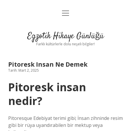
menüyü
Anasayfa
aç
Gizlilik Politikası
Egzotik Hikaye Günlüğü
Yasal Uyarı
Farklı kültürlerle dolu neşeli bilgiler!
Hakkımızda
Pitoresk Insan Ne Demek
Tarih: Mart 2, 2025
Pitoresk insan
nedir?
Pitoresque Edebiyat terimi gibi; İnsan zihninde resim
gibi bir rüya uyandırabilen bir mektup veya