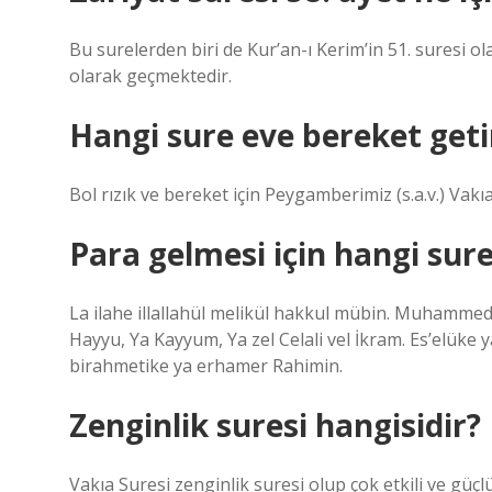
Bu surelerden biri de Kur’an-ı Kerim’in 51. suresi ola
olarak geçmektedir.
Hangi sure eve bereket geti
Bol rızık ve bereket için Peygamberimiz (s.a.v.) Vak
Para gelmesi için hangi sur
La ilahe illallahül melikül hakkul mübin. Muhammedu
Hayyu, Ya Kayyum, Ya zel Celali vel İkram. Es’elüke
birahmetike ya erhamer Rahimin.
Zenginlik suresi hangisidir?
Vakıa Suresi zenginlik suresi olup çok etkili ve güçlü