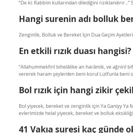
“De ki: Rabbim kullarından dilediğini rızıklandırır…”
Hangi surenin adı bolluk ber
Zenginlik, Bolluk ve Bereket İçin Dua Geçim Ayetler
En etkili rızık duası hangisi?
“Allahummekfinî bihelâlike an harâmik, ve ağninî bif
vererek haram şeylerden beni koru! Lütfunla beni
Bol rızık için hangi zikir çeki
Bol yiyecek, bereket ve zenginlik için Ya Ganiyy Ya M
evlerimizde helal yiyecek, bereket ve bolluk eksikliği
41 Vakıa suresi kaç günde 