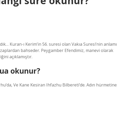
hangi sure okunur?
ırdık… Kuran-ı Kerim’in 56. suresi olan Vakıa Suresi’nin anlamı
e azaplardan bahseder. Peygamber Efendimiz, manevi olarak
ini açıklamıştır.
dua okunur?
hu’da, Ve Kane Kesiran Ihfazhu Bilbereti’de. Adın hürmetine