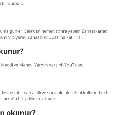
 bir suredir.
Cuma günleri Sala’dan hemen sonra yapılır. Zanaatkarlar,
min” diyerek Zanaatkar Duası’na katılırlar.
okunur?
ze Maddi ve Manevi Yardım Versin! -YouTube.
?
esine tabi olan akıllı ve sorumluluk sahibi kullarından bir
sarruflu bir şekilde rızık verir.
çin okunur?