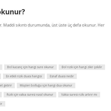
 okunur?
r. Maddi sıkıntı durumunda, üst üste üç defa okunur. Her
Bol kazanç için hangi sure okunur
Bol rızık için hangi zikir çekilir
En etkili rızık duası hangisi
Esnaf duası nedir
t getirir
Müşteri bolluğu için hangi dua okunur
Rızık için vakıa suresi nasıl okunur
Vakia suresi rızkı artırır mı
ir