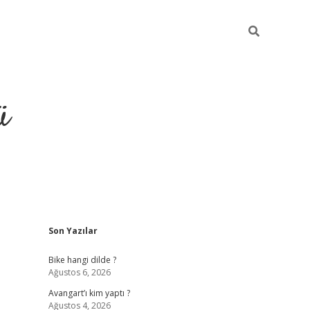
ü
Sidebar
Son Yazılar
grand opera bet güncel giriş
Bike hangi dilde ?
Ağustos 6, 2026
Avangart’ı kim yaptı ?
Ağustos 4, 2026