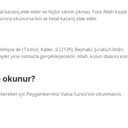
azanç elde edilir ve hiçbir sıkıntı çıkmaz. Yüce Allah kişiye
onra okunursa bol ve helal kazanç elde edilir.
ilmişse de (Tirmizî, Kader, 6 [2139]; Beyhakî, Şu’abü’l-îmân,
eyler yine namazla gerçekleşecektir. Allah, kulun duasını ezel
e okunur?
ve bereket için Peygamberimiz Vakıa Suresi’nin okunmasını