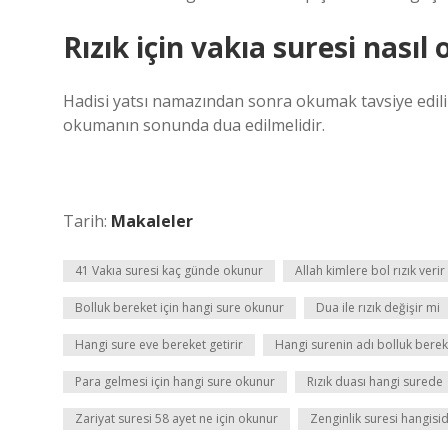
Rızık için vakıa suresi nasıl
Hadisi yatsı namazından sonra okumak tavsiye edili
okumanın sonunda dua edilmelidir.
Tarih:
Makaleler
41 Vakıa suresi kaç günde okunur
Allah kimlere bol rızık verir
Bolluk bereket için hangi sure okunur
Dua ile rızık değişir mi
Hangi sure eve bereket getirir
Hangi surenin adı bolluk bereke
Para gelmesi için hangi sure okunur
Rızık duası hangi surede
Zariyat suresi 58 ayet ne için okunur
Zenginlik suresi hangisid