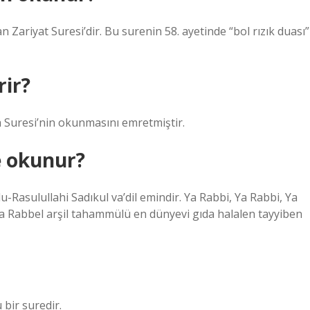
n Zariyat Suresi’dir. Bu surenin 58. ayetinde “bol rızık duası”
rir?
ıa Suresi’nin okunmasını emretmiştir.
e okunur?
-Rasulullahi Sadıkul va’dil emindir. Ya Rabbi, Ya Rabbi, Ya
 ya Rabbel arşil tahammülü en dünyevi gıda halalen tayyiben
 bir suredir.