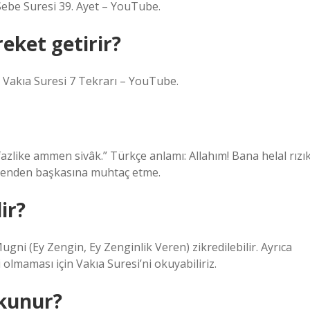
 Sebe Suresi 39. Ayet – YouTube.
eket getirir?
i Vakıa Suresi 7 Tekrarı – YouTube.
azlike ammen sivâk.” Türkçe anlamı: Allahım! Bana helal rızı
 senden başkasına muhtaç etme.
lir?
ugni (Ey Zengin, Ey Zenginlik Veren) zikredilebilir. Ayrıca
 olmaması için Vakıa Suresi’ni okuyabiliriz.
okunur?