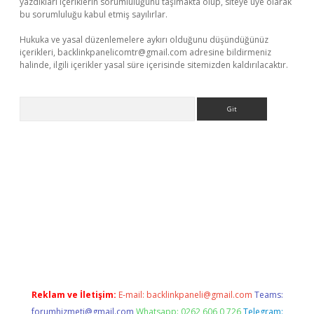
yazdıkları içeriklerin sorumluluğunu taşımakta olup, siteye üye olarak
bu sorumluluğu kabul etmiş sayılırlar.
Hukuka ve yasal düzenlemelere aykırı olduğunu düşündüğünüz
içerikleri,
backlinkpanelicomtr@gmail.com
adresine bildirmeniz
halinde, ilgili içerikler yasal süre içerisinde sitemizden kaldırılacaktır.
Arama
ra bet güncel giriş
Reklam ve İletişim:
E-mail:
backlinkpaneli@gmail.com
Teams:
forumhizmeti@gmail.com
Whatsapp: 0262 606 0 726
Telegram: