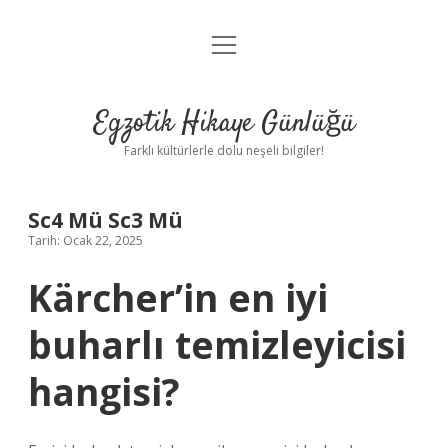
menüyü
Anasayfa
aç
Gizlilik Politikası
Egzotik Hikaye Günlüğü
Yasal Uyarı
Farklı kültürlerle dolu neşeli bilgiler!
Hakkımızda
Sc4 Mü Sc3 Mü
Tarih: Ocak 22, 2025
Kärcher’in en iyi
buharlı temizleyicisi
hangisi?