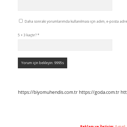
Daha sonraki yorumlarımda kullanılması için adım, e-posta adres
5 + 3 kaçtır?
*
https://biyomuhendis.com.tr
https://goda.com.tr
htt
Reklam ve İletişim:
E-mail: