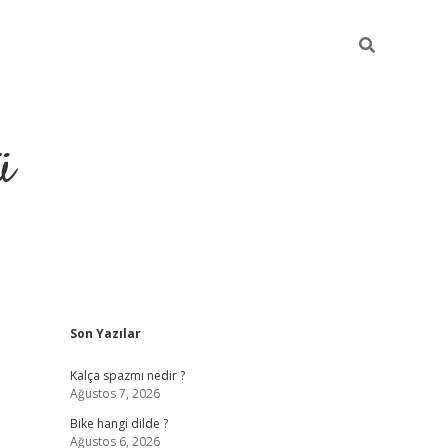
ü
Sidebar
Son Yazılar
grand op
Kalça spazmı nedir ?
Ağustos 7, 2026
Bike hangi dilde ?
Ağustos 6, 2026