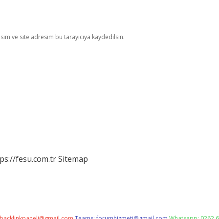
im ve site adresim bu tarayıcıya kaydedilsin.
ps://fesu.com.tr
Sitemap
backlinkpaneli@gmail.com
Teams:
forumhizmeti@gmail.com
Whatsapp: 0262 6