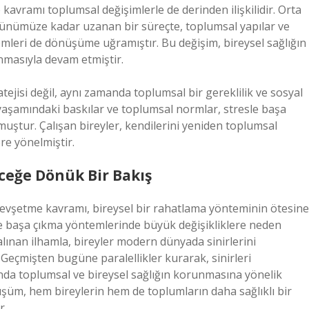
 kavramı toplumsal değişimlerle de derinden ilişkilidir. Orta
ünümüze kadar uzanan bir süreçte, toplumsal yapılar ve
emleri de dönüşüme uğramıştır. Bu değişim, bireysel sağlığın
masıyla devam etmiştir.
tejisi değil, aynı zamanda toplumsal bir gereklilik ve sosyal
ş yaşamındaki baskılar ve toplumsal normlar, stresle başa
ştur. Çalışan bireyler, kendilerini yeniden toplumsal
ere yönelmiştir.
ceğe Dönük Bir Bakış
gevşetme kavramı, bireysel bir rahatlama yönteminin ötesine
e başa çıkma yöntemlerinde büyük değişikliklere neden
ınan ilhamla, bireyler modern dünyada sinirlerini
 Geçmişten bugüne paralellikler kurarak, sinirleri
nda toplumsal ve bireysel sağlığın korunmasına yönelik
üşüm, hem bireylerin hem de toplumların daha sağlıklı bir
r.