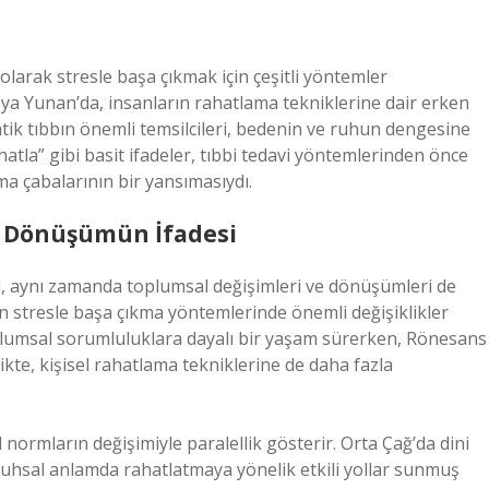
 olarak stresle başa çıkmak için çeşitli yöntemler
 veya Yunan’da, insanların rahatlama tekniklerine dair erken
k tıbbın önemli temsilcileri, bedenin ve ruhun dengesine
hatla” gibi basit ifadeler, tıbbi tedavi yöntemlerinden önce
ama çabalarının bir yansımasıydı.
al Dönüşümün İfadesi
ğil, aynı zamanda toplumsal değişimleri ve dönüşümleri de
ın stresle başa çıkma yöntemlerinde önemli değişiklikler
plumsal sorumluluklara dayalı bir yaşam sürerken, Rönesans
ikte, kişisel rahatlama tekniklerine de daha fazla
normların değişimiyle paralellik gösterir. Orta Çağ’da dini
 ruhsal anlamda rahatlatmaya yönelik etkili yollar sunmuş