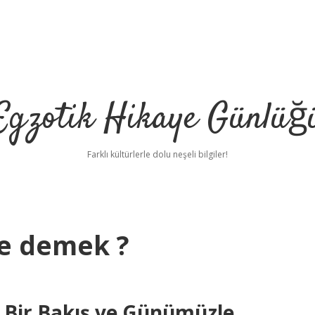
Egzotik Hikaye Günlüğ
Farklı kültürlerle dolu neşeli bilgiler!
ne demek ?
l Bir Bakış ve Günümüzle