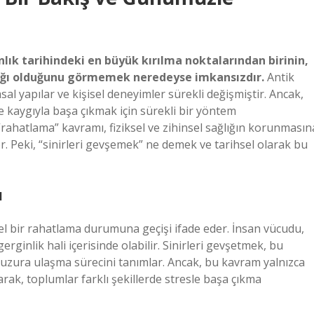
nlık tarihindeki en büyük kırılma noktalarından birinin,
ıktığı olduğunu görmemek neredeyse imkansızdır.
Antik
 yapılar ve kişisel deneyimler sürekli değişmiştir. Ancak,
 ve kaygıyla başa çıkmak için sürekli bir yöntem
“rahatlama” kavramı, fiziksel ve zihinsel sağlığın korunmasın
r. Peki, “sinirleri gevşemek” ne demek ve tarihsel olarak bu
ı
el bir rahatlama durumuna geçişi ifade eder. İnsan vücudu,
 gerginlik hali içerisinde olabilir. Sinirleri gevşetmek, bu
huzura ulaşma sürecini tanımlar. Ancak, bu kavram yalnızca
olarak, toplumlar farklı şekillerde stresle başa çıkma