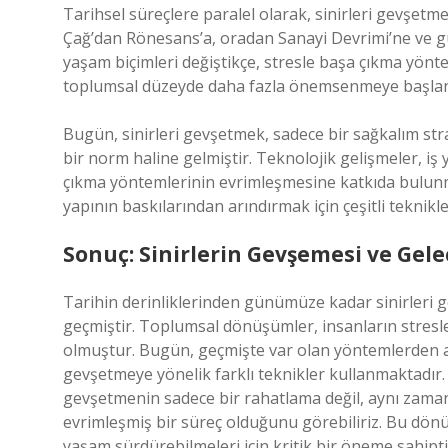
Tarihsel süreçlere paralel olarak, sinirleri gevşetme
Çağ’dan Rönesans’a, oradan Sanayi Devrimi’ne ve g
yaşam biçimleri değiştikçe, stresle başa çıkma yönt
toplumsal düzeyde daha fazla önemsenmeye başlan
Bugün, sinirleri gevşetmek, sadece bir sağkalım stra
bir norm haline gelmiştir. Teknolojik gelişmeler, i
çıkma yöntemlerinin evrimleşmesine katkıda bulunmu
yapının baskılarından arındırmak için çeşitli teknikl
Sonuç: Sinirlerin Gevşemesi ve Gele
Tarihin derinliklerinden günümüze kadar sinirleri 
geçmiştir. Toplumsal dönüşümler, insanların stresl
olmuştur. Bugün, geçmişte var olan yöntemlerden al
gevşetmeye yönelik farklı teknikler kullanmaktadır.
gevşetmenin sadece bir rahatlama değil, aynı zama
evrimleşmiş bir süreç olduğunu görebiliriz. Bu dön
yaşam sürdürebilmeleri için kritik bir öneme sahipti