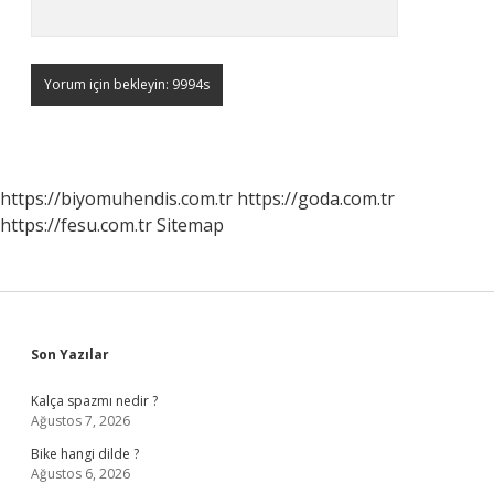
https://biyomuhendis.com.tr
https://goda.com.tr
https://fesu.com.tr
Sitemap
Sidebar
Son Yazılar
Kalça spazmı nedir ?
Ağustos 7, 2026
Bike hangi dilde ?
Ağustos 6, 2026