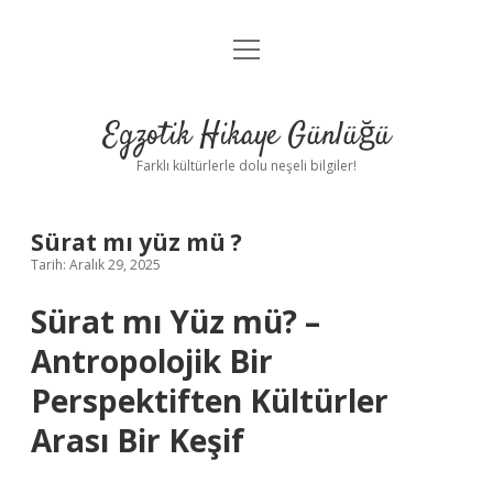
menüyü
Anasayfa
aç
Gizlilik Politikası
Egzotik Hikaye Günlüğü
Yasal Uyarı
Farklı kültürlerle dolu neşeli bilgiler!
Hakkımızda
Sürat mı yüz mü ?
Tarih: Aralık 29, 2025
Sürat mı Yüz mü? –
Antropolojik Bir
Perspektiften Kültürler
Arası Bir Keşif