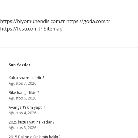
https://biyomuhendis.com.tr
https://goda.com.tr
https://fesu.com.tr
Sitemap
Sidebar
Son Yazılar
Kalça spazmı nedir ?
Ağustos 7, 2026
Bike hangi dilde ?
Ağustos 6, 2026
Avangart’ı kim yaptı ?
Ağustos 4, 2026
2025 kuzu fiyatı ne kadar ?
Ağustos 3, 2026
2015 Ballon d’Or kimin hakkı ?