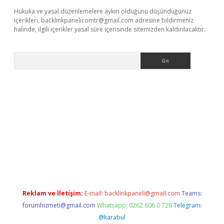
Hukuka ve yasal düzenlemelere aykırı olduğunu düşündüğünüz
içerikleri,
backlinkpanelicomtr@gmail.com
adresine bildirmeniz
halinde, ilgili içerikler yasal süre içerisinde sitemizden kaldırılacaktır.
Arama
pera bet güncel giriş
Reklam ve İletişim:
E-mail:
backlinkpaneli@gmail.com
Teams:
forumhizmeti@gmail.com
Whatsapp: 0262 606 0 726
Telegram:
@karabul