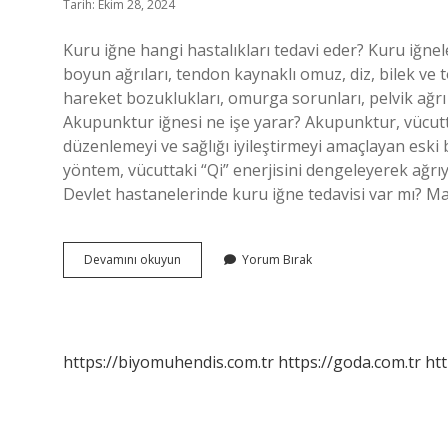
Tarih: Ekim 28, 2024
Kuru iğne hangi hastalıkları tedavi eder? Kuru iğnel
boyun ağrıları, tendon kaynaklı omuz, diz, bilek ve t
hareket bozuklukları, omurga sorunları, pelvik ağrı 
Akupunktur iğnesi ne işe yarar? Akupunktur, vücuttak
düzenlemeyi ve sağlığı iyileştirmeyi amaçlayan eski
yöntem, vücuttaki “Qi” enerjisini dengeleyerek ağrıyı ha
Devlet hastanelerinde kuru iğne tedavisi var mı? M
Kuru
Devamını okuyun
Yorum Bırak
Iğne
Ile
Akupunktur
Aynı
Şey
https://biyomuhendis.com.tr
https://goda.com.tr
htt
Mi