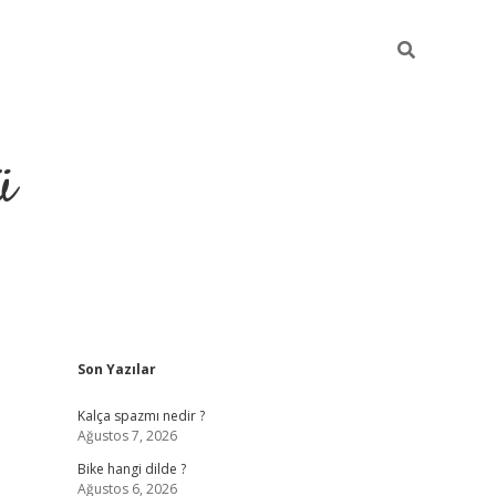
ü
Sidebar
Son Yazılar
grand opera bet güncel giriş
Kalça spazmı nedir ?
Ağustos 7, 2026
Bike hangi dilde ?
Ağustos 6, 2026