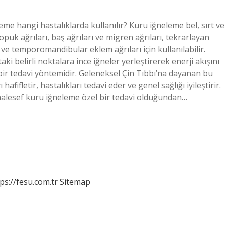
eme hangi hastalıklarda kullanılır? Kuru iğneleme bel, sırt ve
opuk ağrıları, baş ağrıları ve migren ağrıları, tekrarlayan
ve temporomandibular eklem ağrıları için kullanılabilir.
i belirli noktalara ince iğneler yerleştirerek enerji akışını
 bir tedavi yöntemidir. Geleneksel Çin Tıbbı’na dayanan bu
fifletir, hastalıkları tedavi eder ve genel sağlığı iyileştirir.
aalesef kuru iğneleme özel bir tedavi olduğundan…
ps://fesu.com.tr
Sitemap