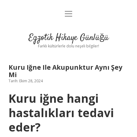
menüyü
Anasayfa
aç
Gizlilik Politikası
Egzotik Hikaye Günlüğü
Yasal Uyarı
Farklı kültürlerle dolu neşeli bilgiler!
Hakkımızda
Kuru Iğne Ile Akupunktur Aynı Şey
Mi
Tarih: Ekim 28, 2024
Kuru iğne hangi
hastalıkları tedavi
eder?