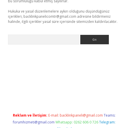
bu sorumluluğu kabul etmiş sayılırlar.
Hukuka ve yasal düzenlemelere aykırı olduğunu düşündüğünüz
içerikleri,
backlinkpanelicomtr@gmail.com
adresine bildirmeniz
halinde, ilgili içerikler yasal süre içerisinde sitemizden kaldırılacaktır.
Arama
pera bet güncel giriş
Reklam ve İletişim:
E-mail:
backlinkpaneli@gmail.com
Teams:
forumhizmeti@gmail.com
Whatsapp: 0262 606 0 726
Telegram: