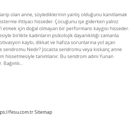
p olan anne, söylediklerinin yanlış olduğunu kanıtlamak
sterme ihtiyacı hisseder. Çocuğunu işe giderken yalnız
fi etmek için doğal olmayan bir performans kaygısı hisseder.
yle birlikte kadınların psikolojik dayanıklılığı zamanla
otivasyon kaybı, dikkat ve hafıza sorunlarına yol açan
ne sendromu Nedir? Jocasta sendromu veya kıskanç anne
im hissetmesiyle tanımlanır. Bu sendrom adını Yunan
r. Bağımlı…
ps://fesu.com.tr
Sitemap