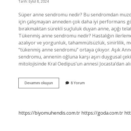
Tarih: Eylül 8, 2024
Süper anne sendromu nedir? Bu sendromdan muzdari
için çalışmayan anneden çok daha iyi performans gö
bırakmaktan sürekli suçluluk duyan anne, açığı tela
Tükenmiş anne sendromu nedir? Hastalığın ilerlemesi
azalıyor ve yorgunluk, tahammülsüzlük, sinirlilik, m
“tükenmiş anne sendromu” ortaya çıkıyor. Aşık An
sendromu, annenin oğluna karşı aşırı duygusal çek
mitolojisinde Kral Oedipus’un annesi Jocasta’dan alı
Zararlı
Devamını okuyun
8 Yorum
Anne
Sendromu
Nedir
https://biyomuhendis.com.tr
https://goda.com.tr
htt