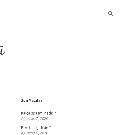
ü
Sidebar
Son Yazılar
grand opera bet güncel giriş
Kalça spazmı nedir ?
Ağustos 7, 2026
Bike hangi dilde ?
Ağustos 6, 2026