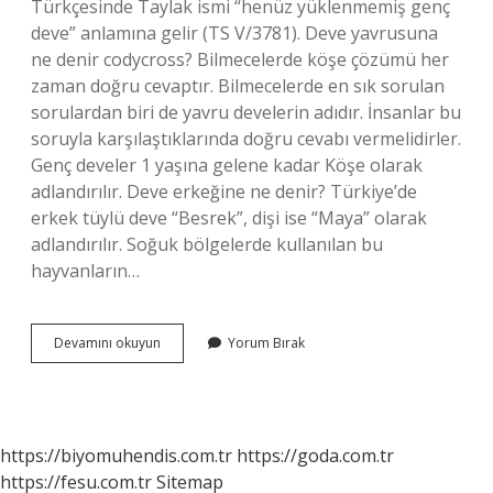
Türkçesinde Taylak ismi “henüz yüklenmemiş genç
deve” anlamına gelir (TS V/3781). Deve yavrusuna
ne denir codycross? Bilmecelerde köşe çözümü her
zaman doğru cevaptır. Bilmecelerde en sık sorulan
sorulardan biri de yavru develerin adıdır. İnsanlar bu
soruyla karşılaştıklarında doğru cevabı vermelidirler.
Genç develer 1 yaşına gelene kadar Köşe olarak
adlandırılır. Deve erkeğine ne denir? Türkiye’de
erkek tüylü deve “Besrek”, dişi ise “Maya” olarak
adlandırılır. Soğuk bölgelerde kullanılan bu
hayvanların…
Genç
Devamını okuyun
Yorum Bırak
Deveye
Ne
Denir
https://biyomuhendis.com.tr
https://goda.com.tr
https://fesu.com.tr
Sitemap