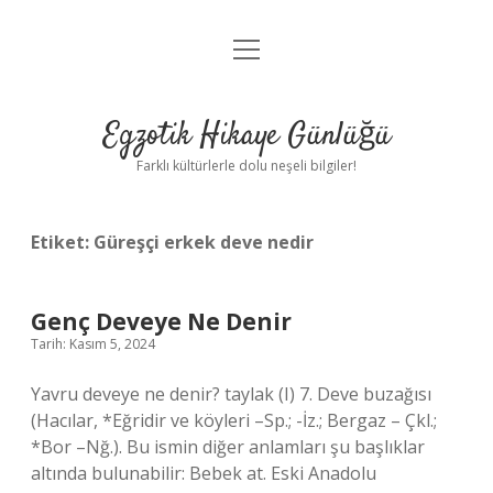
menüyü
Anasayfa
aç
Gizlilik Politikası
Egzotik Hikaye Günlüğü
Yasal Uyarı
Farklı kültürlerle dolu neşeli bilgiler!
Hakkımızda
Etiket:
Güreşçi erkek deve nedir
Genç Deveye Ne Denir
Tarih: Kasım 5, 2024
Yavru deveye ne denir? taylak (I) 7. Deve buzağısı
(Hacılar, *Eğridir ve köyleri –Sp.; -İz.; Bergaz – Çkl.;
*Bor –Nğ.). Bu ismin diğer anlamları şu başlıklar
altında bulunabilir: Bebek at. Eski Anadolu