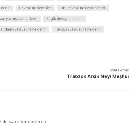
 nedir
Deveye ne demişler
Dişi deveye ne denir 6 harfli
van yavrusuna ne denir
Küçük deveye ne denir
andanın yavrusuna ne denir
Tavuğun yavrusuna ne denir
Sonraki Yaz
Trabzon Arsin Neyi Meşhu
*
ile işaretlenmişlerdir