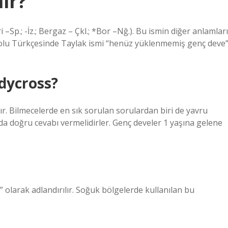
ir?
ri –Sp.; -İz.; Bergaz – Çkl.; *Bor –Nğ.). Bu ismin diğer anlamları
nadolu Türkçesinde Taylak ismi “henüz yüklenmemiş genç deve
dycross?
 Bilmecelerde en sık sorulan sorulardan biri de yavru
ında doğru cevabı vermelidirler. Genç develer 1 yaşına gelene
” olarak adlandırılır. Soğuk bölgelerde kullanılan bu