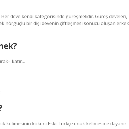
ş. Her deve kendi kategorisinde güreşmelidir. Güreş develeri,
 tek hörgüçlü bir dişi devenin çiftleşmesi sonucu oluşan erkek
mek?
rak= katır…
.
?
nik kelimesinin kökeni Eski Türkçe enük kelimesine dayanır.