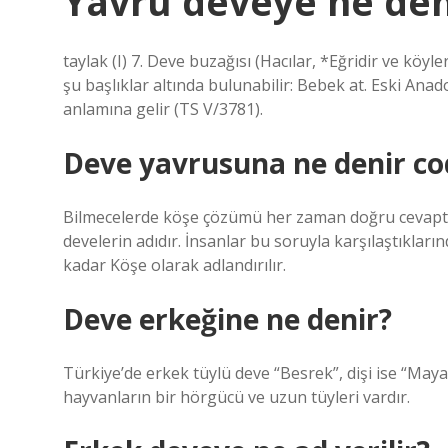
Yavru deveye ne den
taylak (I) 7. Deve buzağısı (Hacılar, *Eğridir ve köyle
şu başlıklar altında bulunabilir: Bebek at. Eski A
anlamına gelir (TS V/3781).
Deve yavrusuna ne denir co
Bilmecelerde köşe çözümü her zaman doğru cevaptır.
develerin adıdır. İnsanlar bu soruyla karşılaştıklar
kadar Köşe olarak adlandırılır.
Deve erkeğine ne denir?
Türkiye’de erkek tüylü deve “Besrek”, dişi ise “Maya
hayvanların bir hörgücü ve uzun tüyleri vardır.