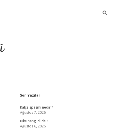
ü
Sidebar
Son Yazılar
grand opera 
Kalça spazmı nedir ?
Ağustos 7, 2026
Bike hangi dilde ?
Ağustos 6, 2026