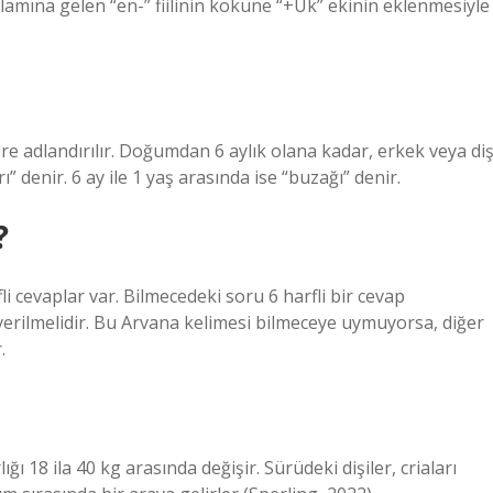
amına gelen “en-” fiilinin köküne “+Uk” ekinin eklenmesiyle
öre adlandırılır. Doğumdan 6 aylık olana kadar, erkek veya diş
” denir. 6 ay ile 1 yaş arasında ise “buzağı” denir.
?
li cevaplar var. Bilmecedeki soru 6 harfli bir cevap
 verilmelidir. Bu Arvana kelimesi bilmeceye uymuyorsa, diğer
.
ğı 18 ila 40 kg arasında değişir. Sürüdeki dişiler, criaları