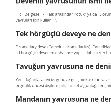
Devenin yavrusunun ismi ne
TRT Belgeseli – Halk arasında “Potuk” ya da “Dorum”
yavruları için kullanılır.
Tek hörgüçlü deveye ne den
Dromedary deve (Camelus dromedarius), Camelidae 
iki hörgüçlü deveden daha ince yapılı, daha uzun bac
Tavuğun yavrusuna ne deni
Yeni doğanlara civciv, genç ve gelişmekte olan yav
ergenlik öncesi dişilere piliç, cinsel olgunluğa erişm
Mandanın yavrusuna ne den