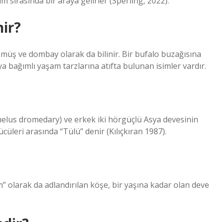
 sırasında bir araya gelirler (Sperling, 2022).
ir?
müş ve dombay olarak da bilinir. Bir bufalo buzağısına
uya bağımlı yaşam tarzlarına atıfta bulunan isimler vardır.
melus dromedary) ve erkek iki hörgüçlü Asya devesinin
üleri arasında “Tülü” denir (Kılıçkıran 1987).
 olarak da adlandırılan köşe, bir yaşına kadar olan deve