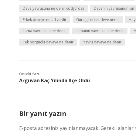
Deve yavrusuna ne denir codycross
Devenin yavrusunun ismi
Erkek deveye ne ad verilir
Güreşçi erkek deve nedir
Hay
Lama yavrusuna ne denir
Lamanın yavrusuna ne denir
M
Tek hörgüçlü deveye ne denir
Yavru deveye ne denir
Önceki Yazı
Arguvan Kaç Yılında Ilçe Oldu
Bir yanıt yazın
E-posta adresiniz yayınlanmayacak.
Gerekli alanlar