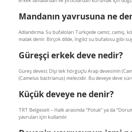
erkek lamalardan ve yırtıcılardan korumak için doğum
Mandanın yavrusuna ne den
Adlandırma. Su bufaloları Türkçede camiz, camış, kö
malak denir. Birçok dilde, İngiliz su bufalosu gibi s
Güreşçi erkek deve nedir?
Güreş devesi; Dişi tek hörgüçlü Arap devesinin (Ca
(Camelus bactrianus) melezidir. Bu deveye deve sürüc
Küçük deveye ne denir?
TRT Belgeseli – Halk arasında “Potuk” ya da “Dorum”
yavruları için kullanılır.