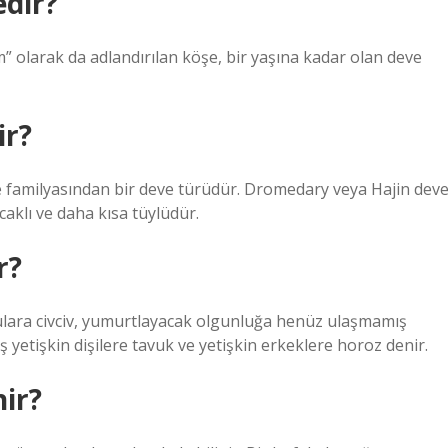
dir?
 olarak da adlandırılan köşe, bir yaşına kadar olan deve
ir?
familyasından bir deve türüdür. Dromedary veya Hajin deve
aklı ve daha kısa tüylüdür.
r?
rulara civciv, yumurtlayacak olgunluğa henüz ulaşmamış
iş yetişkin dişilere tavuk ve yetişkin erkeklere horoz denir.
ir?