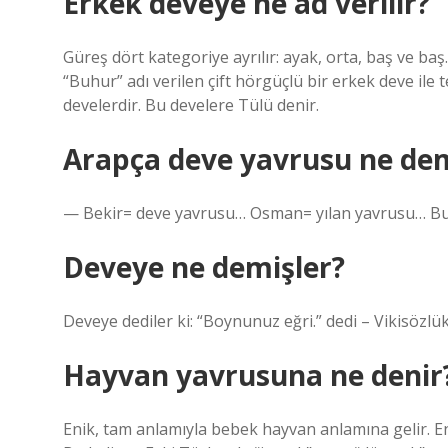
Erkek deveye ne ad verilir?
Güreş dört kategoriye ayrılır: ayak, orta, baş ve ba
“Buhur” adı verilen çift hörgüçlü bir erkek deve ile
develerdir. Bu develere Tülü denir.
Arapça deve yavrusu ne de
— Bekir= deve yavrusu… Osman= yılan yavrusu… Bu
Deveye ne demişler?
Deveye dediler ki: “Boynunuz eğri.” dedi – Vikisözlük
Hayvan yavrusuna ne denir
Enik, tam anlamıyla bebek hayvan anlamına gelir. E