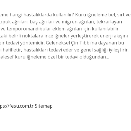
eme hangi hastalıklarda kullanılır? Kuru iğneleme bel, sırt ve
opuk ağrıları, baş ağrıları ve migren ağrıları, tekrarlayan
ve temporomandibular eklem ağrıları için kullanılabilir.
i belirli noktalara ince iğneler yerleştirerek enerji akışını
 bir tedavi yöntemidir. Geleneksel Çin Tıbbı’na dayanan bu
fifletir, hastalıkları tedavi eder ve genel sağlığı iyileştirir.
aalesef kuru iğneleme özel bir tedavi olduğundan…
ps://fesu.com.tr
Sitemap