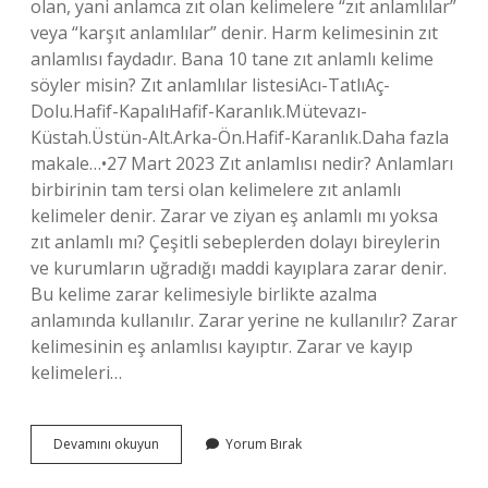
olan, yani anlamca zıt olan kelimelere “zıt anlamlılar”
veya “karşıt anlamlılar” denir. Harm kelimesinin zıt
anlamlısı faydadır. Bana 10 tane zıt anlamlı kelime
söyler misin? Zıt anlamlılar listesiAcı-TatlıAç-
Dolu.Hafif-KapalıHafif-Karanlık.Mütevazı-
Küstah.Üstün-Alt.Arka-Ön.Hafif-Karanlık.Daha fazla
makale…•27 Mart 2023 Zıt anlamlısı nedir? Anlamları
birbirinin tam tersi olan kelimelere zıt anlamlı
kelimeler denir. Zarar ve ziyan eş anlamlı mı yoksa
zıt anlamlı mı? Çeşitli sebeplerden dolayı bireylerin
ve kurumların uğradığı maddi kayıplara zarar denir.
Bu kelime zarar kelimesiyle birlikte azalma
anlamında kullanılır. Zarar yerine ne kullanılır? Zarar
kelimesinin eş anlamlısı kayıptır. Zarar ve kayıp
kelimeleri…
Zarar
Devamını okuyun
Yorum Bırak
Vermek
Kelimesinin