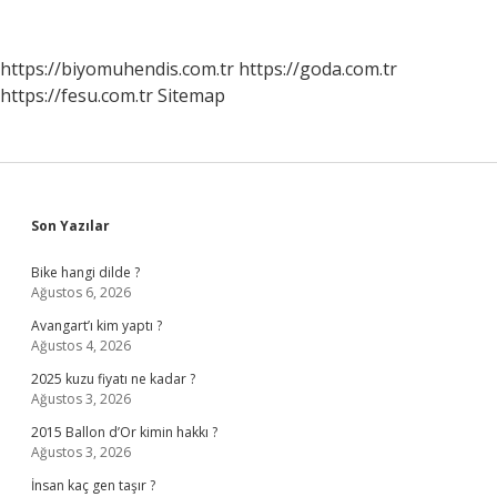
Zıt
Anlamlısı
Nedir
https://biyomuhendis.com.tr
https://goda.com.tr
https://fesu.com.tr
Sitemap
Sidebar
Son Yazılar
Bike hangi dilde ?
Ağustos 6, 2026
Avangart’ı kim yaptı ?
Ağustos 4, 2026
2025 kuzu fiyatı ne kadar ?
Ağustos 3, 2026
2015 Ballon d’Or kimin hakkı ?
Ağustos 3, 2026
İnsan kaç gen taşır ?