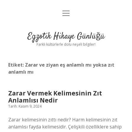
menüyü
Anasayfa
aç
Gizlilik Politikası
Egzotik Hikaye Günlüğü
Yasal Uyarı
Farklı kültürlerle dolu neşeli bilgiler!
Hakkımızda
Etiket:
Zarar ve ziyan eş anlamlı mı yoksa zıt
anlamlı mı
Zarar Vermek Kelimesinin Zıt
Anlamlısı Nedir
Tarih: Kasım 9, 2024
Zarar kelimesinin zıttı nedir? Harm kelimesinin zıt
anlamlısı fayda kelimesidir. Çelişkili özelliklere sahip