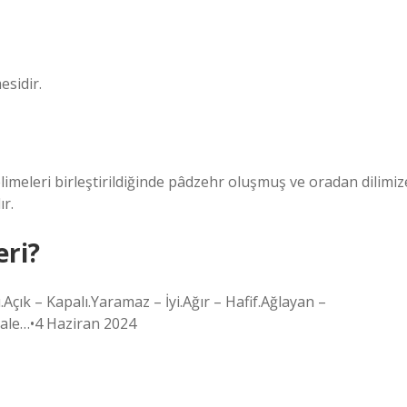
esidir.
elimeleri birleştirildiğinde pâdzehr oluşmuş ve oradan dilimiz
ır.
eri?
lu.Açık – Kapalı.Yaramaz – İyi.Ağır – Hafif.Ağlayan –
ale…•4 Haziran 2024