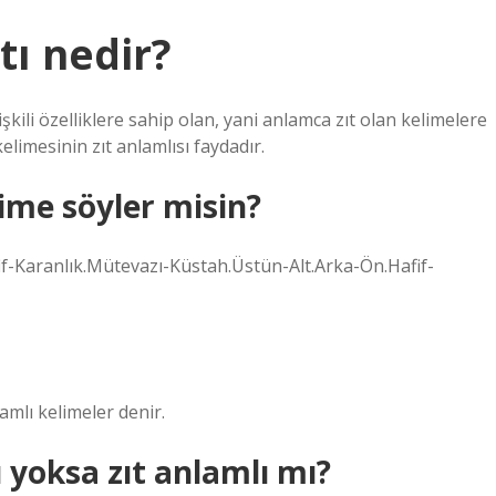
tı nedir?
şkili özelliklere sahip olan, yani anlamca zıt olan kelimelere
kelimesinin zıt anlamlısı faydadır.
lime söyler misin?
afif-Karanlık.Mütevazı-Küstah.Üstün-Alt.Arka-Ön.Hafif-
amlı kelimeler denir.
 yoksa zıt anlamlı mı?