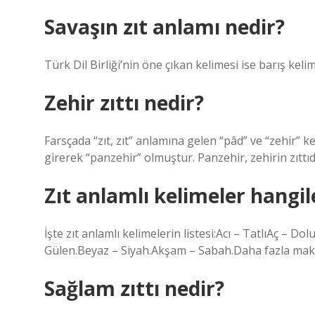
Savaşın zıt anlamı nedir?
Türk Dil Birliği’nin öne çıkan kelimesi ise barış kelim
Zehir zıttı nedir?
Farsçada “zıt, zıt” anlamına gelen “pâd” ve “zehir” k
girerek “panzehir” olmuştur. Panzehir, zehirin zıttıd
Zıt anlamlı kelimeler hangil
İşte zıt anlamlı kelimelerin listesi:Acı – TatlıAç – Do
Gülen.Beyaz – Siyah.Akşam – Sabah.Daha fazla mak
Sağlam zıttı nedir?