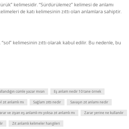
 “çürük” kelimesidir. “Sürdürülemez” kelimesi de anlamı
 kelimeleri de katı kelimesinin zıttı olan anlamlara sahiptir.
 “sol” kelimesinin zıttı olarak kabul edilir. Bu nedenle, bu
kullandığın cümle yazar mısın
Eş anlam nedir 10 tane örnek
l zıt anlamlı mı
Sağlam zıttı nedir
Savaşın zıt anlamı nedir
arar ve ziyan eş anlamlı mı yoksa zıt anlamlı mı
Zarar yerine ne kullanılır
ir
Zıt anlamlı kelimeler hangileri