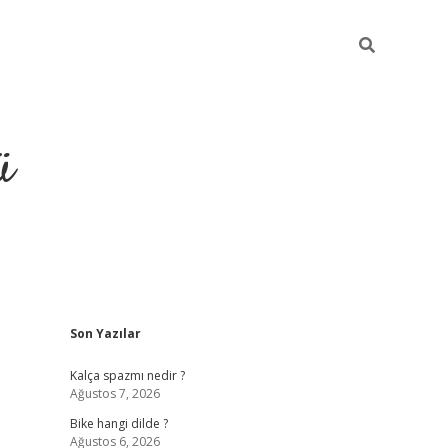
ü
Sidebar
Son Yazılar
grand opera
Kalça spazmı nedir ?
Ağustos 7, 2026
Bike hangi dilde ?
Ağustos 6, 2026