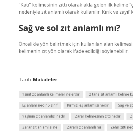
“Katı” kelimesinin zıttı olarak akla gelen ilk kelime
nedeniyle zıt anlamlı olarak kullanılır. Kırık ve zayıf
Sağ ve sol zıt anlamlı mı?
Öncelikle yön belirtmek için kullanılan alan kelimesi,
kelimenin zıt yön olarak ifade edildiği söylenebilir.
Tarih:
Makaleler
1sınıf zıt anlamlı kelimeler nelerdir
2 tane zıt anlamlı kelime 
Eş anlam nedir 5 sınıf
Kırmızı eş anlamlısı nedir
Sağ ve so
Yaşlının zıt anlamlısı nedir
Zarar kelimesinin zıttı nedir
Z
Zarar zıt anlamlısı ne
Zararlı zıt anlamlı mı
Zehir zıttı ned