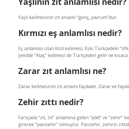
Yaşlının zıt anlamlısı nedir?
Yaşlı kelimesinin zıt anlamı “genç, yavrum”dur.
Kırmızı eş anlamlısı nedir?
Eş anlamlısı olan Kızıl kelimesi, Eski Türkçedeki “öf
şekilde “Alaş” kelimesi de Türkçeden gelir ve kısaca A
Zarar zıt anlamlısı ne?
Zarar kelimesinin zıt anlamı faydadır. Zarar ve fayda k
Zehir zıttı nedir?
Farsçada “zıt, zıt” anlamına gelen “pâd” ve “zehir” k
girerek “panzehir” olmuştur. Panzehir, zehirin zıttıd