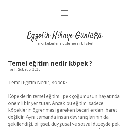
menüyü
Anasayfa
aç
Gizlilik Politikası
Egzotik Hikaye Günlüğü
Yasal Uyarı
Farklı kültürlerle dolu neşeli bilgiler!
Hakkımızda
Temel eğitim nedir köpek ?
Tarih: Şubat 8, 2026
Temel Eğitim Nedir, Köpek?
Köpeklerin temel eğitimi, pek çoğumuzun hayatında
önemli bir yer tutar. Ancak bu eğitim, sadece
köpeklerin öğrenmesi gereken becerilerden ibaret
değildir. Aynı zamanda insan davranışlarının da
şekillendiği, bilişsel, duygusal ve sosyal düzeyde pek