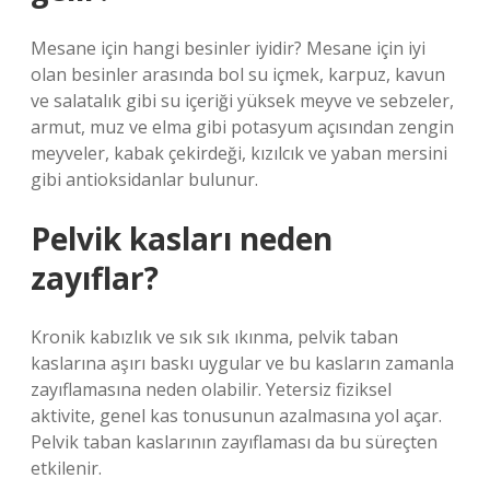
Mesane için hangi besinler iyidir? Mesane için iyi
olan besinler arasında bol su içmek, karpuz, kavun
ve salatalık gibi su içeriği yüksek meyve ve sebzeler,
armut, muz ve elma gibi potasyum açısından zengin
meyveler, kabak çekirdeği, kızılcık ve yaban mersini
gibi antioksidanlar bulunur.
Pelvik kasları neden
zayıflar?
Kronik kabızlık ve sık sık ıkınma, pelvik taban
kaslarına aşırı baskı uygular ve bu kasların zamanla
zayıflamasına neden olabilir. Yetersiz fiziksel
aktivite, genel kas tonusunun azalmasına yol açar.
Pelvik taban kaslarının zayıflaması da bu süreçten
etkilenir.