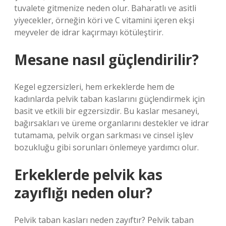
tuvalete gitmenize neden olur. Baharatlı ve asitli
yiyecekler, örneğin köri ve C vitamini içeren ekşi
meyveler de idrar kaçırmayı kötüleştirir.
Mesane nasıl güçlendirilir?
Kegel egzersizleri, hem erkeklerde hem de
kadınlarda pelvik taban kaslarını güçlendirmek için
basit ve etkili bir egzersizdir. Bu kaslar mesaneyi,
bağırsakları ve üreme organlarını destekler ve idrar
tutamama, pelvik organ sarkması ve cinsel işlev
bozukluğu gibi sorunları önlemeye yardımcı olur.
Erkeklerde pelvik kas
zayıflığı neden olur?
Pelvik taban kasları neden zayıftır? Pelvik taban