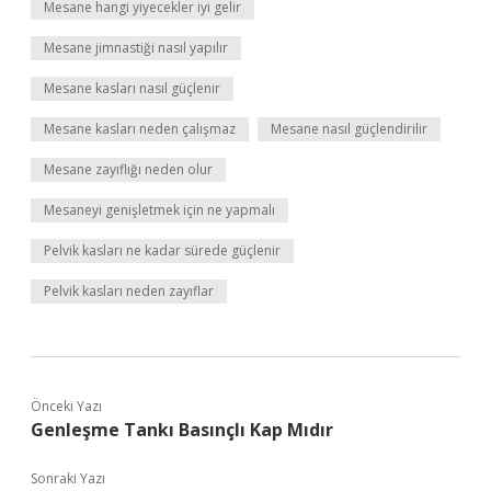
Mesane hangi yiyecekler iyi gelir
Mesane jimnastiği nasıl yapılır
Mesane kasları nasıl güçlenir
Mesane kasları neden çalışmaz
Mesane nasıl güçlendirilir
Mesane zayıflığı neden olur
Mesaneyi genişletmek için ne yapmalı
Pelvik kasları ne kadar sürede güçlenir
Pelvik kasları neden zayıflar
Önceki Yazı
Genleşme Tankı Basınçlı Kap Mıdır
Sonraki Yazı