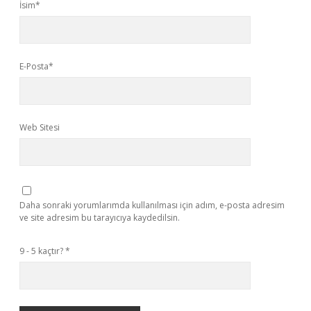
İsim*
E-Posta*
Web Sitesi
Daha sonraki yorumlarımda kullanılması için adım, e-posta adresim
ve site adresim bu tarayıcıya kaydedilsin.
9 - 5 kaçtır?
*