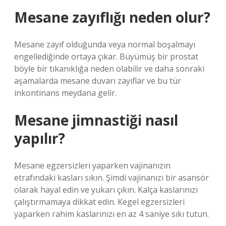
Mesane zayıflığı neden olur?
Mesane zayıf olduğunda veya normal boşalmayı
engellediğinde ortaya çıkar. Büyümüş bir prostat
böyle bir tıkanıklığa neden olabilir ve daha sonraki
aşamalarda mesane duvarı zayıflar ve bu tür
inkontinans meydana gelir.
Mesane jimnastiği nasıl
yapılır?
Mesane egzersizleri yaparken vajinanızın
etrafındaki kasları sıkın. Şimdi vajinanızı bir asansör
olarak hayal edin ve yukarı çıkın. Kalça kaslarınızı
çalıştırmamaya dikkat edin. Kegel egzersizleri
yaparken rahim kaslarınızı en az 4 saniye sıkı tutun.