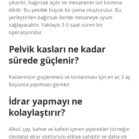
çıkarılır, bağırsak açılır ve mesanenin üst kısmına
dikilir. Bu şekilde büyük bir yama oluşturulur. Bu
yerleştirilen bağırsak ileride mesaneye uyum
sağlayacaktır. Yaklaşık 3-5 saat süren bir
operasyondur.
Pelvik kasları ne kadar
sürede güçlenir?
Kaslarınızın güçlenmesi ve tonlanması için en az 3 ay
boyunca yapılması gerekir.
İdrar yapmayı ne
kolaylaştırır?
Alkol, çay, kahve ve kafein içeren yiyecekler (örneğin
çikolata) idrar söktürücü etkiye sahiptir ve daha sık