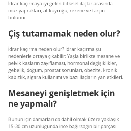
İdrar kaçırmaya iyi gelen bitkisel ilaçlar arasında
muz yaprakları, at kuyruğu, rezene ve tarçın
bulunur.
Çiş tutamamak neden olur?
İdrar kaçırma neden olur? İdrar kaçırma şu
nedenlerle ortaya çıkabilir: Yaşla birlikte mesane ve
pelvik kasların zayıflaması, hormonal değişiklikler,
gebelik, doğum, prostat sorunları, obezite, kronik
kabızlık, sigara kullanımı ve bazı ilaçların yan etkileri.
Mesaneyi genişletmek için
ne yapmalı?
Bunun için damarları da dahil olmak üzere yaklaşık
15-30 cm uzunluğunda ince bağırsağın bir parçası