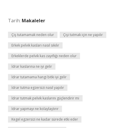
Tarih:
Makaleler
Çiş tutamamak neden olur
Çişi tutmak için ne yapılır
Erkek pelvik kasları nasıl sıkılır
Erkeklerde pelvik kas zayıflığı neden olur
İdrar kaslarına ne iyi gelir
İdrar tutamama hangi bitki iyi gelir
İdrar tutma egzersizi nasıl yapılır
İdrar tutmak pelvik kaslarını güçlendirir mi
İdrar yapmayı ne kolaylaştırır
Kegel egzersizi ne kadar sürede etki eder