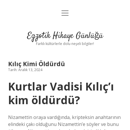
menüyü
Anasayfa
aç
Gizlilik Politikası
Egzotik Hikaye Günlüğü
Yasal Uyarı
Farklı kültürlerle dolu neşeli bilgiler!
Hakkımızda
Kılıç Kimi Öldürdü
Tarih: Aralık 13, 2024
Kurtlar Vadisi Kılıç’ı
kim öldürdü?
Nizamettin oraya vardığında, kripteksin anahtarının
elindeki çakı olduğunu Nizamettin’e söyler ve bunu