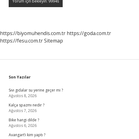
https://biyomuhendis.com.tr
https://goda.com.tr
https://fesu.com.tr
Sitemap
Sidebar
Son Yazılar
Sıvı gıdalar su yerine geçer mi ?
Ağustos 8, 2026
Kalça spazmı nedir ?
Ağustos 7, 2026
Bike hangi dilde ?
Ağustos 6, 2026
Avangart’ı kim yaptı ?