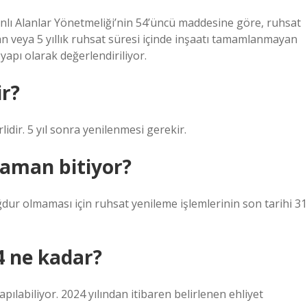
anlı Alanlar Yönetmeliği’nin 54’üncü maddesine göre, ruhsat
an veya 5 yıllık ruhsat süresi içinde inşaatı tamamlanmayan
yapı olarak değerlendiriliyor.
ir?
rlidir. 5 yıl sonra yenilenmesi gerekir.
zaman bitiyor?
ur olmaması için ruhsat yenileme işlemlerinin son tarihi 31
4 ne kadar?
yapılabiliyor. 2024 yılından itibaren belirlenen ehliyet