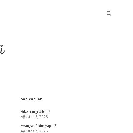
ü
Sidebar
Son Yazılar
grand oper
Bike hangi dilde ?
Ağustos 6, 2026
Avangart’ı kim yaptı ?
Ağustos 4, 2026