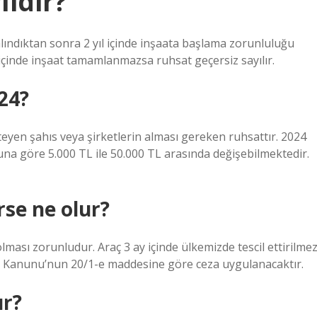
lidir?
t alındıktan sonra 2 yıl içinde inşaata başlama zorunluluğu
 içinde inşaat tamamlanmazsa ruhsat geçersiz sayılır.
24?
teyen şahıs veya şirketlerin alması gereken ruhsattır. 2024
na göre 5.000 TL ile 50.000 TL arasında değişebilmektedir.
se ne olur?
olması zorunludur. Araç 3 ay içinde ülkemizde tescil ettirilme
ik Kanunu’nun 20/1-e maddesine göre ceza uygulanacaktır.
ur?