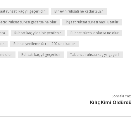
at ruhsatı kaç yıl geçerlidir
Bir evin ruhsatı ne kadar 2024
ecici ruhsat süresi geçerse ne olur
İnşaat ruhsat süresi nasıl uzatılır
ara
Ruhsat kaç yılda bir yenilenir
Ruhsat süresi dolarsa ne olur
yor
Ruhsat yenileme ücreti 2024 ne kadar
ne olur
Ruhsatı kaç yıl geçerlidir
Tabanca ruhsatı kaç yıl geçerli
Sonraki Yaz
Kılıç Kimi Öldürd