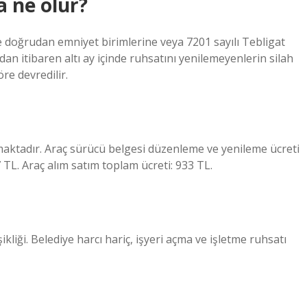
 ne olur?
ğrudan emniyet birimlerine veya 7201 sayılı Tebligat
n itibaren altı ay içinde ruhsatını yenilemeyenlerin silah
re devredilir.
lmaktadır. Araç sürücü belgesi düzenleme ve yenileme ücreti
57 TL. Araç alım satım toplam ücreti: 933 TL.
ikliği. Belediye harcı hariç, işyeri açma ve işletme ruhsatı