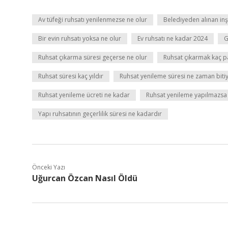
Av tüfeği ruhsatı yenilenmezse ne olur
Belediyeden alınan inşa
Bir evin ruhsatı yoksa ne olur
Ev ruhsatı ne kadar 2024
G
Ruhsat çıkarma süresi geçerse ne olur
Ruhsat çıkarmak kaç p
Ruhsat süresi kaç yıldır
Ruhsat yenileme süresi ne zaman biti
Ruhsat yenileme ücreti ne kadar
Ruhsat yenileme yapılmazsa 
Yapı ruhsatının geçerlilik süresi ne kadardır
Önceki Yazı
Uğurcan Özcan Nasıl Öldü