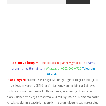
 opera bet güncel giriş
Reklam ve İletişim:
E-mail:
backlinkpaneli@gmail.com
Teams:
forumhizmeti@gmail.com
Whatsapp: 0262 606 0 726
Telegram:
@karabul
Yasal Uyarı:
Sitemiz, 5651 Sayılı Kanun gereğince Bilgi Teknolojileri
ve İletişim Kurumu (BTK) tarafından onaylanmış bir Yer Sağlayıcı
olarak hizmet vermektedir. Bu nedenle, sitedeki içerikleri proaktif
olarak denetleme veya araştırma yükümlülüğümüz bulunmamaktadır.
Ancak, üyelerimiz yazdıkları içeriklerin sorumluluğunu taşımakta olup,