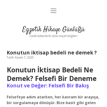
menüyü
Anasayfa
aç
Gizlilik Politikası
Egzotik Hikaye Günlüğü
Yasal Uyarı
Farklı kültürlerle dolu neşeli bilgiler!
Hakkımızda
Konutun iktisap bedeli ne demek ?
Tarih: Kasım 7, 2025
Konutun İktisap Bedeli Ne
Demek? Felsefi Bir Deneme
Konut ve Değer: Felsefi Bir Bakış
Felsefeye adım atarken, her kavram bir arayışa,
bir sorgulamaya dönüşür. Bize basit gibi gelen