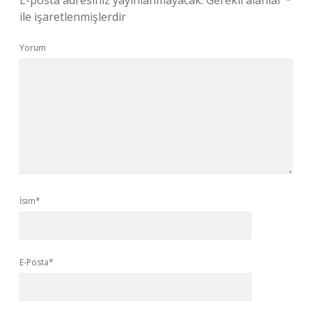
E-posta adresiniz yayınlanmayacak.
Gerekli alanlar
*
ile işaretlenmişlerdir
Yorum
İsim*
E-Posta*