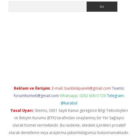
Arama
era bet güncel giriş
Reklam ve İletişim:
E-mail:
backlinkpaneli@gmail.com
Teams:
forumhizmeti@gmail.com
Whatsapp: 0262 606 0 726
Telegram:
@karabul
Yasal Uyarı:
Sitemiz, 5651 Sayılı Kanun gereğince Bilgi Teknolojileri
ve İletişim Kurumu (BTK) tarafından onaylanmış bir Yer Sağlayıcı
olarak hizmet vermektedir. Bu nedenle, sitedeki içerikleri proaktif
olarak denetleme veya araştırma yükümlülüğümüz bulunmamaktadır.