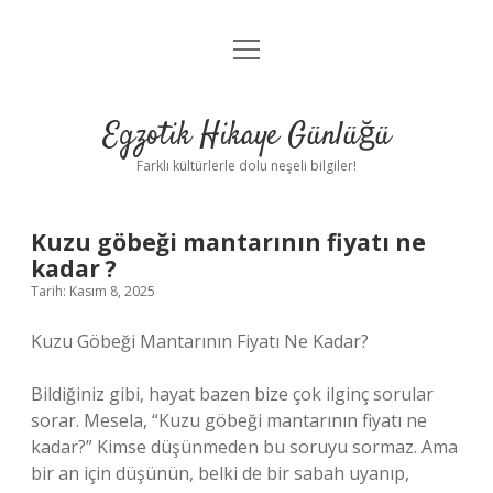
menüyü
Anasayfa
aç
Gizlilik Politikası
Egzotik Hikaye Günlüğü
Yasal Uyarı
Farklı kültürlerle dolu neşeli bilgiler!
Hakkımızda
Kuzu göbeği mantarının fiyatı ne
kadar ?
Tarih: Kasım 8, 2025
Kuzu Göbeği Mantarının Fiyatı Ne Kadar?
Bildiğiniz gibi, hayat bazen bize çok ilginç sorular
sorar. Mesela, “Kuzu göbeği mantarının fiyatı ne
kadar?” Kimse düşünmeden bu soruyu sormaz. Ama
bir an için düşünün, belki de bir sabah uyanıp,