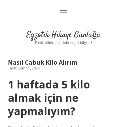
menüyü
Anasayfa
aç
Gizlilik Politikası
Egzotik Hikaye Günlüğü
Yasal Uyarı
Farklı kültürlerle dolu neşeli bilgiler!
Hakkımızda
Nasıl Cabuk Kilo Alırım
Tarih: Ekim 11, 2024
1 haftada 5 kilo
almak için ne
yapmalıyım?