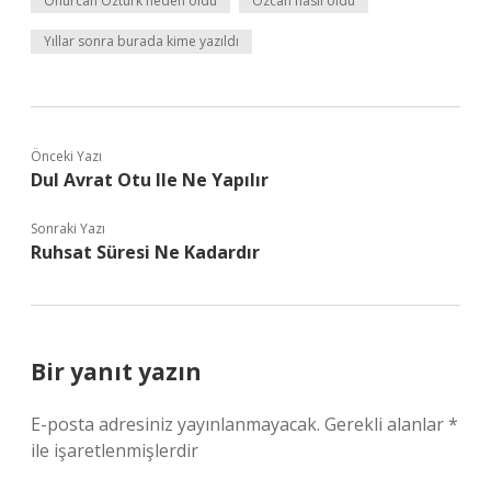
Onurcan Öztürk neden öldü
Özcan nasıl öldü
Yıllar sonra burada kime yazıldı
Önceki Yazı
Dul Avrat Otu Ile Ne Yapılır
Sonraki Yazı
Ruhsat Süresi Ne Kadardır
Bir yanıt yazın
E-posta adresiniz yayınlanmayacak.
Gerekli alanlar
*
ile işaretlenmişlerdir