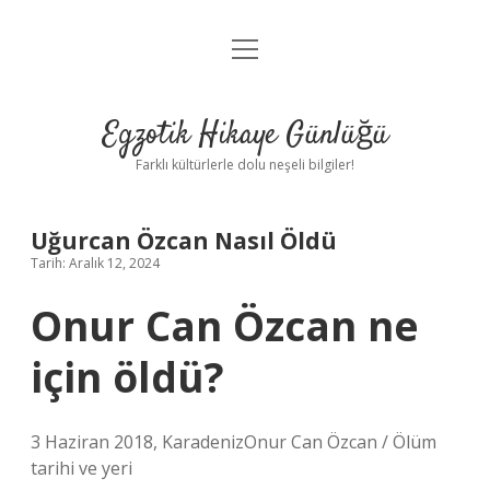
menüyü
Anasayfa
aç
Gizlilik Politikası
Egzotik Hikaye Günlüğü
Yasal Uyarı
Farklı kültürlerle dolu neşeli bilgiler!
Hakkımızda
Uğurcan Özcan Nasıl Öldü
Tarih: Aralık 12, 2024
Onur Can Özcan ne
için öldü?
3 Haziran 2018, KaradenizOnur Can Özcan / Ölüm
tarihi ve yeri