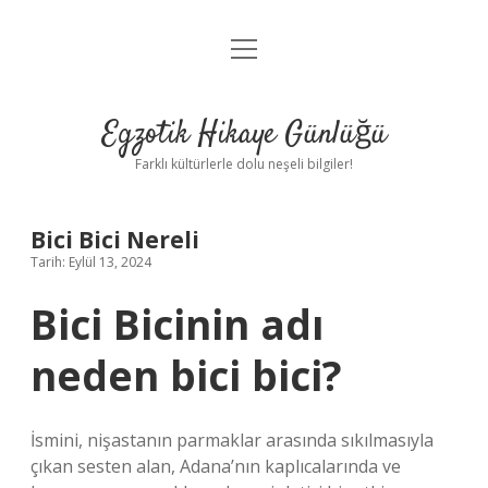
menüyü
Anasayfa
aç
Gizlilik Politikası
Egzotik Hikaye Günlüğü
Yasal Uyarı
Farklı kültürlerle dolu neşeli bilgiler!
Hakkımızda
Bici Bici Nereli
Tarih: Eylül 13, 2024
Bici Bicinin adı
neden bici bici?
İsmini, nişastanın parmaklar arasında sıkılmasıyla
çıkan sesten alan, Adana’nın kaplıcalarında ve