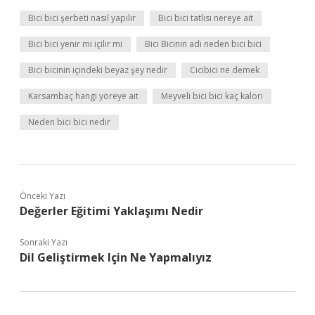
Bici bici şerbeti nasıl yapılır
Bici bici tatlısı nereye ait
Bici bici yenir mi içilir mi
Bici Bicinin adı neden bici bici
Bici bicinin içindeki beyaz şey nedir
Cicibici ne demek
Karsambaç hangi yöreye ait
Meyveli bici bici kaç kalori
Neden bici bici nedir
Önceki Yazı
Değerler Eğitimi Yaklaşımı Nedir
Sonraki Yazı
Dil Geliştirmek Için Ne Yapmalıyız