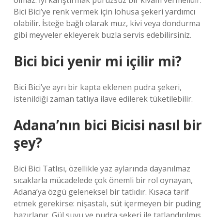
olmaz. İyi karıştırmak pürüzsüz bir kıvam vermelidir.
Bici Bici’ye renk vermek için lohusa şekeri yardımcı
olabilir. İsteğe bağlı olarak muz, kivi veya dondurma
gibi meyveler ekleyerek buzla servis edebilirsiniz.
Bici bici yenir mi içilir mi?
Bici Bici’ye ayrı bir kapta eklenen pudra şekeri,
istenildiği zaman tatlıya ilave edilerek tüketilebilir.
Adana’nın bici Bicisi nasıl bir
şey?
Bici Bici Tatlısı, özellikle yaz aylarında dayanılmaz
sıcaklarla mücadelede çok önemli bir rol oynayan,
Adana’ya özgü geleneksel bir tatlıdır. Kısaca tarif
etmek gerekirse: nişastalı, süt içermeyen bir puding
hazırlanır. Gül suyu ve pudra şekeri ile tatlandırılmış