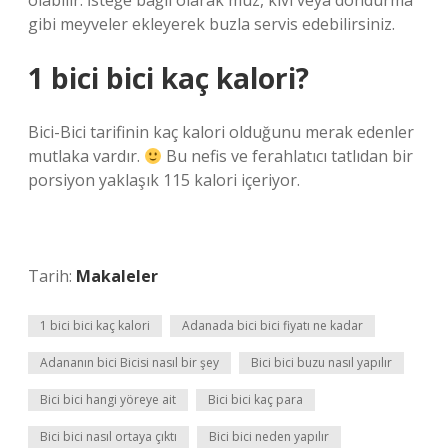
olabilir. İsteğe bağlı olarak muz, kivi veya dondurma
gibi meyveler ekleyerek buzla servis edebilirsiniz.
1 bici bici kaç kalori?
Bici-Bici tarifinin kaç kalori olduğunu merak edenler
mutlaka vardır.
Bu nefis ve ferahlatıcı tatlıdan bir
porsiyon yaklaşık 115 kalori içeriyor.
Tarih:
Makaleler
1 bici bici kaç kalori
Adanada bici bici fiyatı ne kadar
Adananın bici Bicisi nasıl bir şey
Bici bici buzu nasıl yapılır
Bici bici hangi yöreye ait
Bici bici kaç para
Bici bici nasıl ortaya çıktı
Bici bici neden yapılır