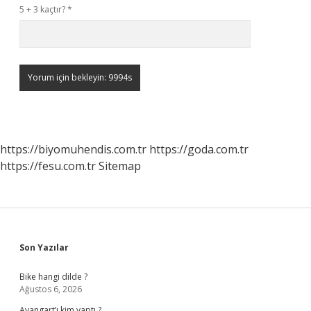
5 + 3 kaçtır?
*
https://biyomuhendis.com.tr
https://goda.com.tr
https://fesu.com.tr
Sitemap
Sidebar
Son Yazılar
Bike hangi dilde ?
Ağustos 6, 2026
Avangart’ı kim yaptı ?